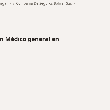
anga
Compañía De Seguros Bolívar S.a.
udad
Cambiar de ciudad
Cambiar de ciudad
n Médico general en