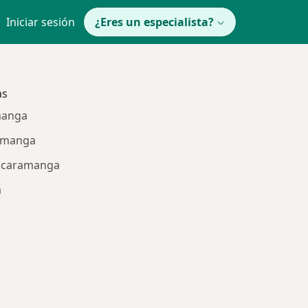
Iniciar sesión
¿Eres un especialista?
as
manga
ramanga
Bucaramanga
a
ría: Enfermedades más tratadas