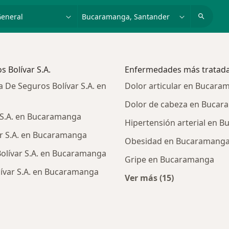
dad, enfermedad o nombre
p. ej. Bogotá
 Bolívar S.A.
Enfermedades más tratad
De Seguros Bolívar S.A. en
Dolor articular en Bucara
Dolor de cabeza en Buca
 S.A. en Bucaramanga
Hipertensión arterial en 
ar S.A. en Bucaramanga
Obesidad en Bucaramang
olívar S.A. en Bucaramanga
Gripe en Bucaramanga
ívar S.A. en Bucaramanga
Ver más (15)
Más en esta catego
alistas de Compañía De Seguros Bolívar S.A.