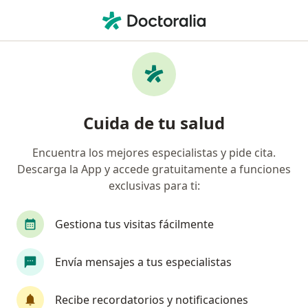
Men
Neurólogo • Cali, Valle del Cauca
Filtros
Seguro:
Suramericana S.A.
Neurólogos recomendados de
Cuida de tu salud
Suramericana S.A. en Cali
Encuentra los mejores especialistas y pide cita.
Descarga la App y accede gratuitamente a funciones
exclusivas para ti:
Gestiona tus visitas fácilmente
Envía mensajes a tus especialistas
Dr. Gonzalo Zuñiga Escobar
·
Ver más
Neurólogo
Recibe recordatorios y notificaciones
60 opiniones