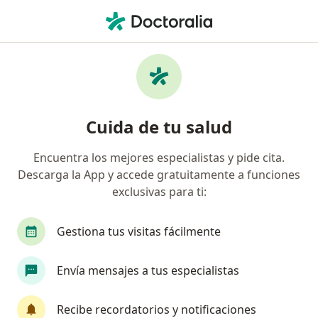
Men
Médico General • La Mesa, Cundinamarca
Filtros
Mapa
Médicos generales en La Mesa
Cuida de tu salud
Encuentra los mejores especialistas y pide cita.
Descarga la App y accede gratuitamente a funciones
exclusivas para ti:
Gestiona tus visitas fácilmente
Dra. Lesly del pilar Rodríguez
Envía mensajes a tus especialistas
·
Ver más
Médica general, Médica laboral
11 opiniones
Recibe recordatorios y notificaciones