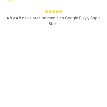
Experto en Medicina Vascular
Universidad de Antioquia
Honestidad, responsabilidad y compromiso
4.8 y 4.8 de valoración media en Google Play y Apple
Store
Consulta en línea
$ 230.000
Este especialista no ofrece reserva de cita en línea en esta dirección.
Solicita una cita
Dra. Alejandra Solano Villamarin
Médico vascular