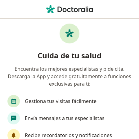
Men
Médico Vascular
Filtros
• 1
Médicos Vasculares online
Cuida de tu salud
Encuentra los mejores especialistas y pide cita.
Descarga la App y accede gratuitamente a funciones
exclusivas para ti:
Gestiona tus visitas fácilmente
Dra. Luisa Giraldo
Envía mensajes a tus especialistas
Médica vascular
40 opiniones
Recibe recordatorios y notificaciones