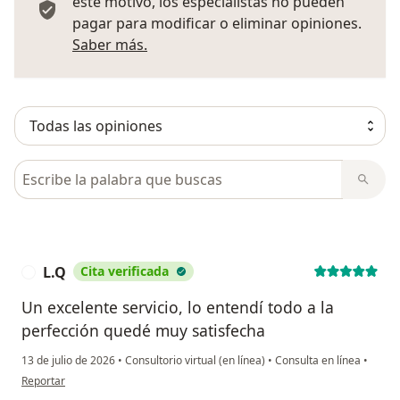
este motivo, los especialistas no pueden
pagar para modificar o eliminar opiniones.
Más información sobre opiniones
Saber más.
Busca en opiniones
L.Q
Cita verificada
L
Un excelente servicio, lo entendí todo a la
perfección quedé muy satisfecha
13 de julio de 2026
•
Consultorio virtual (en línea)
•
Consulta en línea
•
en opinión del usuario L.Q
Reportar