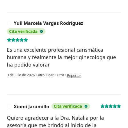
Yuli Marcela Vargas Rodríguez
Y
Cita verificada
Es una excelente profesional carismática
humana y realmente la mejor ginecologa que
ha podido valorar
en opinión del usuario Yuli Marcela V
3 de julio de 2026
•
otro lugar
•
Otro
•
Reportar
Xiomi Jaramillo
Cita verificada
X
Quiero agradecer a la Dra. Natalia por la
asesoría que me brindó al inicio de la