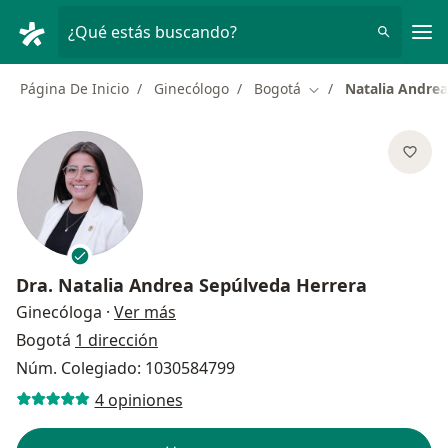
Men
¿Qué estás buscando?
Página De Inicio
Ginecólogo
Bogotá
Natalia Andrea
Cambiar de ciudad
Dra.
Natalia Andrea Sepúlveda Herrera
sobre las especializaciones
Ginecóloga
·
Ver más
Bogotá
1 dirección
Núm. Colegiado: 1030584799
4 opiniones