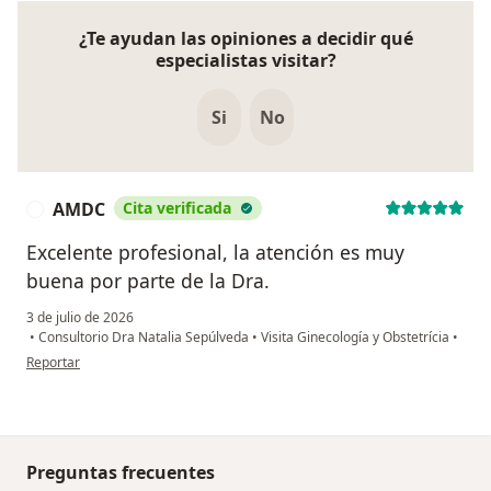
¿Te ayudan las opiniones a decidir qué
especialistas visitar?
Si
No
AMDC
Cita verificada
A
Excelente profesional, la atención es muy
buena por parte de la Dra.
3 de julio de 2026
•
Consultorio Dra Natalia Sepúlveda
•
Visita Ginecología y Obstetrícia
•
en opinión del usuario AMDC
Reportar
Preguntas frecuentes