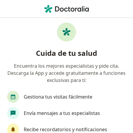
Men
Asesoría En Lactancia Materna • Bogotá, Cundinamarca
Filtros
• 1
Seguro
Mapa
Especialistas en Asesoría en lactancia
Cuida de tu salud
materna Bogotá
Encuentra los mejores especialistas y pide cita.
Descarga la App y accede gratuitamente a funciones
¿Qué especialidad estás buscando?
exclusivas para ti:
Pediatra
Médico general
Ginecólogo
Gestiona tus visitas fácilmente
Envía mensajes a tus especialistas
Recibe recordatorios y notificaciones