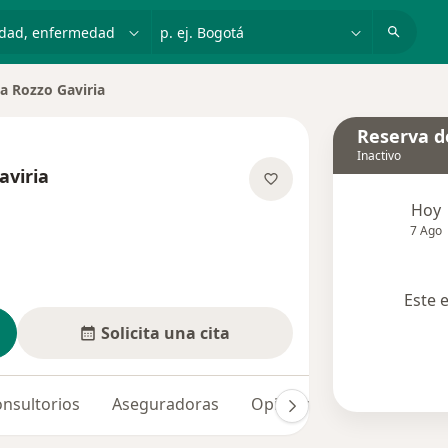
dad, enfermedad o nombre
p. ej. Bogotá
ia Rozzo Gaviria
e ciudad
Reserva de
Inactivo
aviria
obre las especializaciones
Hoy
7 Ago
Este 
Solicita una cita
nsultorios
Aseguradoras
Opiniones (2)