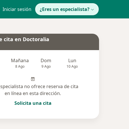
Iniciar sesión
¿Eres un especialista?
 cita en Doctoralia
Mañana
Dom
Lun
Mar
Mié
8 Ago
9 Ago
10 Ago
11 Ago
12 Ag
especialista no ofrece reserva de cita
en línea en esta dirección.
Solicita una cita