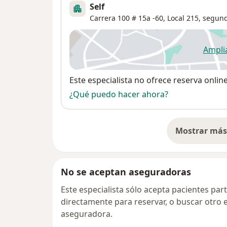
Self
Carrera 100 # 15a -60, Local 215, segund
Ampli
se
Disponibilidad
Este especialista no ofrece reserva onlin
¿Qué puedo hacer ahora?
Mostrar más 
so
No se aceptan aseguradoras
Este especialista sólo acepta pacientes par
directamente para reservar, o buscar otro 
aseguradora.