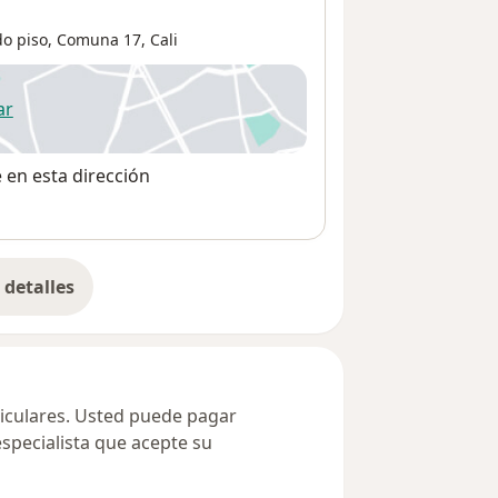
o piso,
Comuna 17
,
Cali
ar
 abre en una nueva pestaña
e en esta dirección
detalles
bre la dirección
ticulares. Usted puede pagar
especialista que acepte su