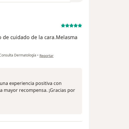
so de cuidado de la cara.Melasma
en opinión del usuario Elizabeth
Consulta Dermatología
•
Reportar
una experiencia positiva con
tra mayor recompensa. ¡Gracias por