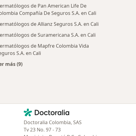
ermatólogos de Pan American Life De
olombia Compañía De Seguros S.A. en Cali
ermatólogos de Allianz Seguros S.A. en Cali
ermatólogos de Suramericana S.A. en Cali
ermatólogos de Mapfre Colombia Vida
tratadas
eguros S.A. en Cali
er más (9)
Más en esta categoría: Aseguradoras más populares
Contacto
Doctoralia - Página de inicio
Doctoralia Colombia, SAS
Tv 23 No. 97 - 73