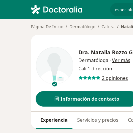
especiali
Página De Inicio
Dermatólogo
Cali
Natal
Cambiar d
Dra.
Natalia Rozzo G
s
Dermatóloga
·
Ver más
Cali
1 dirección
2 opiniones
Información de contacto
Experiencia
Servicios y precios
Co