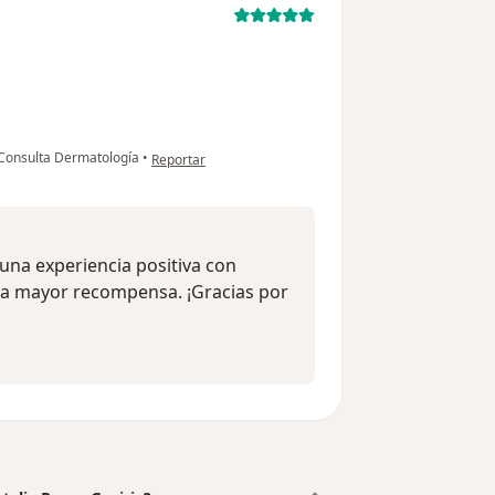
en opinión del usuario Yenny landinez
Consulta Dermatología
•
Reportar
una experiencia positiva con
tra mayor recompensa. ¡Gracias por