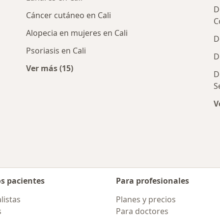
D
Cáncer cutáneo en Cali
C
Alopecia en mujeres en Cali
D
Psoriasis en Cali
D
Ver más (15)
D
os cercanos
Más en esta categoría: Enfermedades más 
S
V
os pacientes
Para profesionales
listas
Planes y precios
s
Para doctores