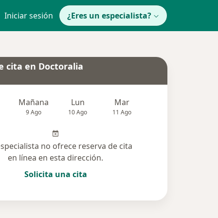
Iniciar sesión
¿Eres un especialista?
 cita en Doctoralia
Mañana
Lun
Mar
Mié
Jue
9 Ago
10 Ago
11 Ago
12 Ago
13 Ag
especialista no ofrece reserva de cita
en línea en esta dirección.
Solicita una cita