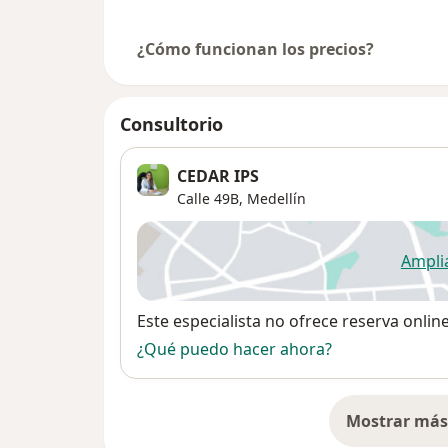
¿Cómo funcionan los precios?
Consultorio
CEDAR IPS
Calle 49B,
Medellín
Ampli
se
Disponibilidad
Este especialista no ofrece reserva onlin
¿Qué puedo hacer ahora?
Mostrar más 
so