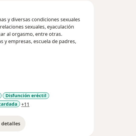
as y diversas condiciones sexuales
 relaciones sexuales, eyaculación
egar al orgasmo, entre otras.
as y empresas, escuela de padres,
Disfunción eréctil
a11y_sr_more_diseases
tardada
+11
detalles
bre la experiencia