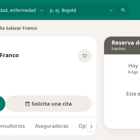
dad, enfermedad o nombre
p. ej. Bogotá
lia Salazar Franco
e ciudad
Reserva de
Inactivo
 Franco
 las especializaciones
Hoy
8 Ago
Este 
Solicita una cita
nsultorios
Aseguradoras
Opiniones (6)