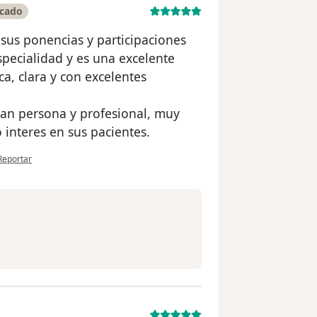
icado
sus ponencias y participaciones
specialidad y es una excelente
ca, clara y con excelentes
an persona y profesional, muy
 interes en sus pacientes.
en opinión del usuario Erika López
Reportar