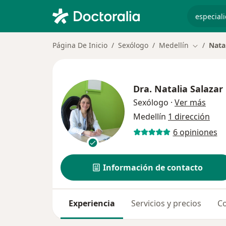
especiali
Página De Inicio
Sexólogo
Medellín
Nata
Cambiar d
Dra.
Natalia Salazar
sobre
Sexólogo
·
Ver más
Medellín
1 dirección
6 opiniones
Información de contacto
Experiencia
Servicios y precios
Co