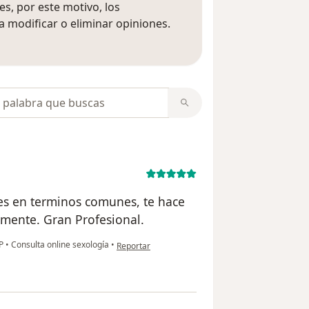
s, por este motivo, los
 modificar o eliminar opiniones.
 opiniones
opiniones
es en terminos comunes, te hace
amente. Gran Profesional.
en opinión del usuario L.F.V.
IP
•
Consulta online sexología
•
Reportar