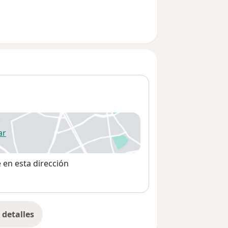
ar
 abre en una nueva pestaña
e en esta dirección
detalles
bre la dirección