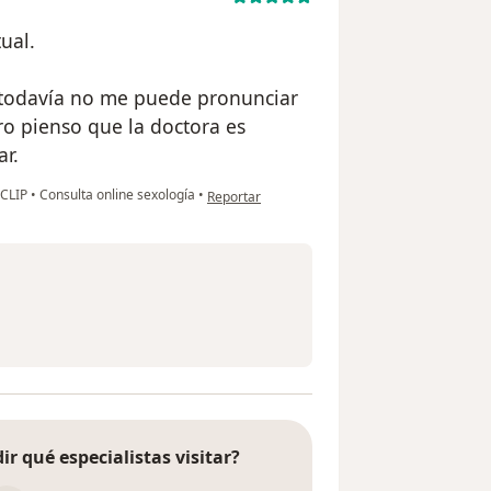
ual.
 todavía no me puede pronunciar
ro pienso que la doctora es
r.
en opinión del usuario Cindy
ECLIP
•
Consulta online sexología
•
Reportar
ir qué especialistas visitar?