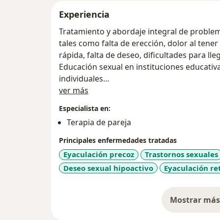
Experiencia
Tratamiento y abordaje integral de problem
tales como falta de erección, dolor al tener
rápida, falta de deseo, dificultades para ll
Educación sexual en instituciones educativ
individuales
Acerca de mí
Terapia de pareja.
ver más
Especialista en:
Terapia de pareja
Principales enfermedades tratadas
Eyaculación precoz
Trastornos sexuales
Deseo sexual hipoactivo
Eyaculación re
Mostrar más 
so