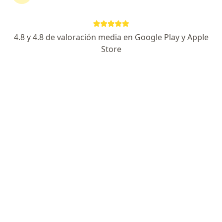
continuar tu tratamiento sin salir de casa. Si lo
necesitas, también puedes reservar una cita
presencial.
4.8 y 4.8 de valoración media en Google Play y Apple
Store
Mostrar especialistas
¿Cómo funciona?
Expertos en anorgasmia
Johnny Albert Vélez Hernández
Psicólogo, Sexólogo
Bogotá