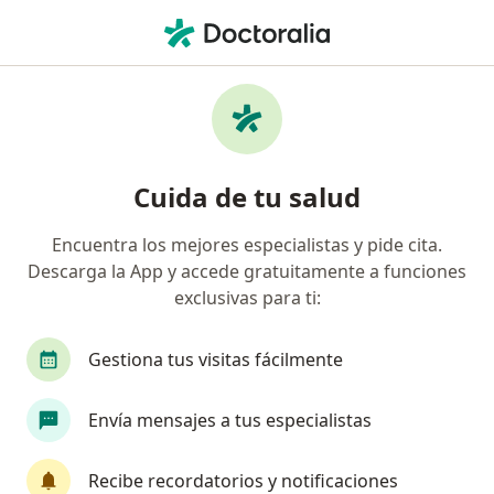
Men
¿Qué estás buscando?
Página De Inicio
Enfermedades
Anorgasmia
Anorgasmia - Información,
Cuida de tu salud
expertos y preguntas frecuentes
Encuentra los mejores especialistas y pide cita.
Descarga la App y accede gratuitamente a funciones
exclusivas para ti:
Información
Pregunta al Experto
Gestiona tus visitas fácilmente
Envía mensajes a tus especialistas
No descuides tu salud
Escoge la consulta en línea para empezar o
Recibe recordatorios y notificaciones