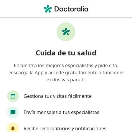
Men
Neumólogo Pediátrico
Filtros
• 1
Seguro
Neumólogos pediátricos online
Cuida de tu salud
Encuentra los mejores especialistas y pide cita.
¿Cuál es tu compañía aseguradora?
Descarga la App y accede gratuitamente a funciones
Compañía De Medicina Prepagada Colsanitas S.A.
exclusivas para ti:
Gestiona tus visitas fácilmente
Envía mensajes a tus especialistas
Recibe recordatorios y notificaciones