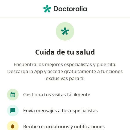
Men
Gastroenterólogo • Pereira, Risaralda
Filtros
Seguro:
Coomeva Medicina Pr
Gastroenterólogos recomendados de
Cuida de tu salud
Coomeva Medicina Prepagada S.A. en
Pereira
Encuentra los mejores especialistas y pide cita.
Descarga la App y accede gratuitamente a funciones
exclusivas para ti:
Gestiona tus visitas fácilmente
Envía mensajes a tus especialistas
Dr. Diego Alejandro Dussán Osorio
Recibe recordatorios y notificaciones
·
Ver más
Gastroenterólogo, Cirujano general