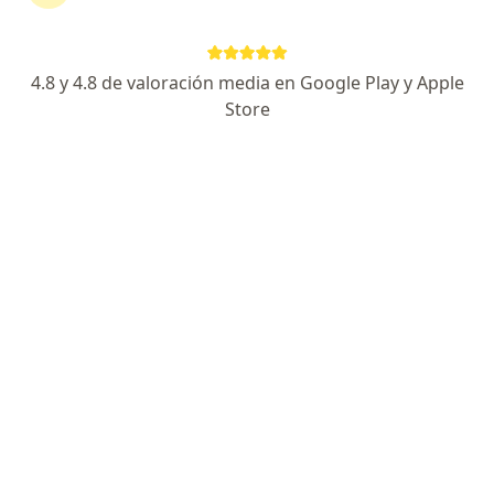
21 opiniones
Dirección 1
Dirección 2
4.8 y 4.8 de valoración media en Google Play y Apple
Store
Calle 14 Nº 11-19, Cartago
•
Mapa
IPS SEINSA CARTAGO
Acepta Coomeva Medicina Prepagada S.A.
Visita Gastroenterología
Este especialista no ofrece reserva de cita en línea en esta dirección.
Solicita una cita