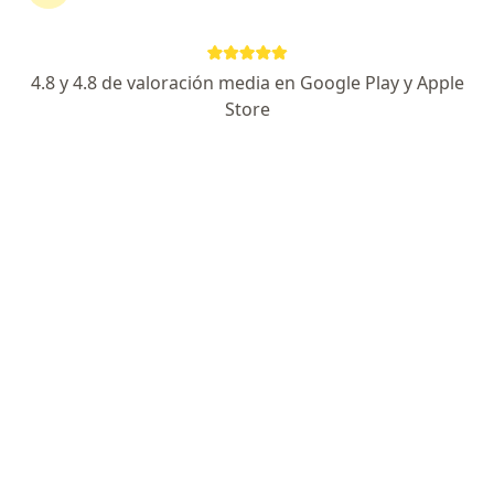
Centro Médico Santa Sofía Calle 11 N. 24-244Barrio Alamos, Pereira
•
Mapa
Consultorio privado
Acepta Coomeva Medicina Prepagada S.A.
4.8 y 4.8 de valoración media en Google Play y Apple
Este especialista no ofrece reserva de cita en línea en esta dirección.
Store
Solicita una cita
Dr. Uriel Escobar Barrios
Psiquiatra
Centro Médico Santa Sofía Calle 11 N. 24-244Barrio Alamos, Pereira
•
Mapa
Consultorio privado