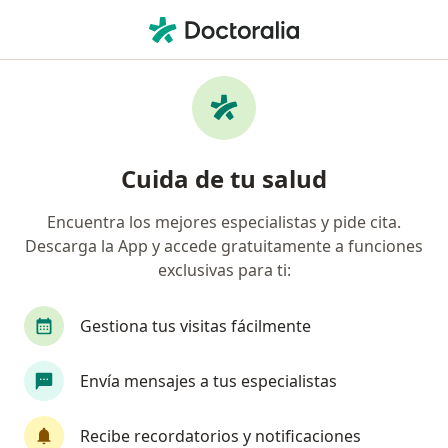
Men
Psiquiatra • Pereira, Risaralda
Filtros
Seguro:
Coomeva Medicina Pr
Psiquiatras recomendados de Coomeva
Cuida de tu salud
Medicina Prepagada S.A. en Pereira
Encuentra los mejores especialistas y pide cita.
Descarga la App y accede gratuitamente a funciones
exclusivas para ti:
Gestiona tus visitas fácilmente
Envía mensajes a tus especialistas
Dr. Rafael Patrocinio Alarcon Velandia
Psiquiatra
Recibe recordatorios y notificaciones