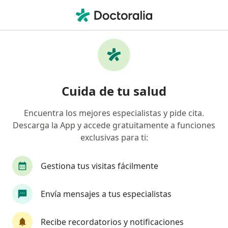
Men
Neurólogo Pediatra • Bogotá, Cundinamarca
Filtros
Seguro:
Medplus Medicina Pr
Neurólogos pediatras recomendados de
Cuida de tu salud
Medplus Medicina Prepagada S.A. en
Bogotá
Encuentra los mejores especialistas y pide cita.
Descarga la App y accede gratuitamente a funciones
exclusivas para ti:
Gestiona tus visitas fácilmente
Envía mensajes a tus especialistas
Dr. Álvaro Hernando Izquierdo Bello
Recibe recordatorios y notificaciones
Neurólogo pediatra