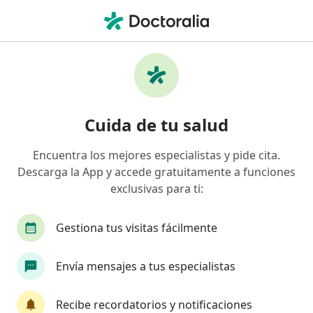
Men
Neurólogo Pediatra
Filtros
• 1
Seguro
Neurólogos pediatras online
Cuida de tu salud
Encuentra los mejores especialistas y pide cita.
¿Cuál es tu compañía aseguradora?
Descarga la App y accede gratuitamente a funciones
Compañía De Medicina Prepagada Colsanitas S.A.
exclusivas para ti:
Gestiona tus visitas fácilmente
Envía mensajes a tus especialistas
Recibe recordatorios y notificaciones