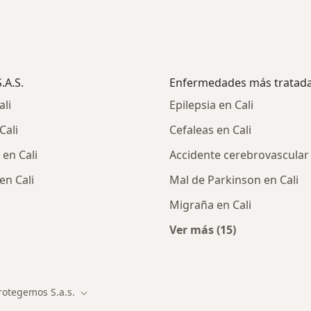
.A.S.
Enfermedades más tratad
ali
Epilepsia en Cali
Cali
Cefaleas en Cali
en Cali
Accidente cerebrovascular 
en Cali
Mal de Parkinson en Cali
Migraña en Cali
Ver más (15)
Más en esta catego
rotegemos S.a.s.
Cambiar de ciudad