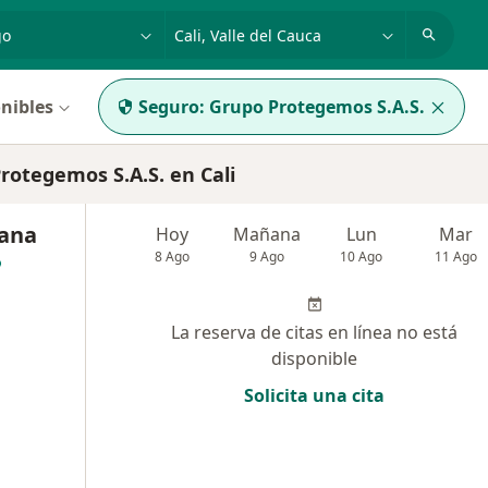
dad, enfermedad o nombre
p. ej. Bogotá
nibles
Seguro:
Grupo Protegemos S.A.S.
otegemos S.A.S. en Cali
iana
Hoy
Mañana
Lun
Mar
8 Ago
9 Ago
10 Ago
11 Ago
La reserva de citas en línea no está
disponible
Solicita una cita