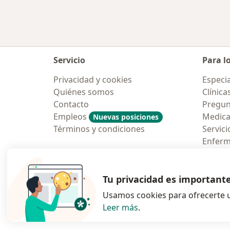
Servicio
Para l
Privacidad y cookies
Especia
Quiénes somos
Clínica
Contacto
Pregun
Empleos
Medic
Nuevas posiciones
Términos y condiciones
Servici
Enfer
Pregun
Aplicac
Tu privacidad es important
Usamos cookies para ofrecerte u
Leer más
.
se abre en una n
se abre 
s
Polska
,
Türkiye
,
España
,