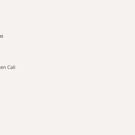
as
en Cali
ría: Enfermedades más tratadas