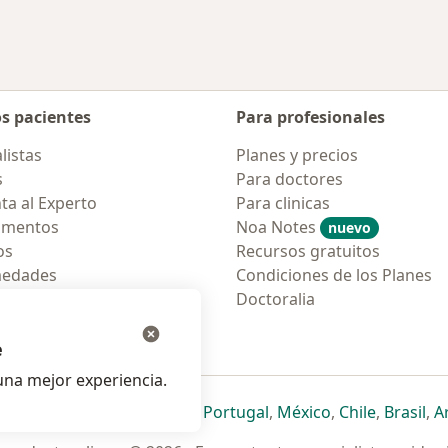
os pacientes
Para profesionales
listas
Planes y precios
s
Para doctores
ta al Experto
Para clinicas
amentos
Noa Notes
nuevo
os
Recursos gratuitos
medades
Condiciones de los Planes
tas Frecuentes
Doctoralia
ión para móvil
e
na mejor experiencia.
ueva pestaña
en una nueva pestaña
e abre en una nueva pestaña
se abre en una nueva pestaña
se abre en una nueva pestaña
se abre en una nueva pestaña
se abre en una nueva p
se abre en una
se abre e
se
Italia
,
Deutschland
,
Česko
,
Portugal
,
México
,
Chile
,
Brasil
,
A