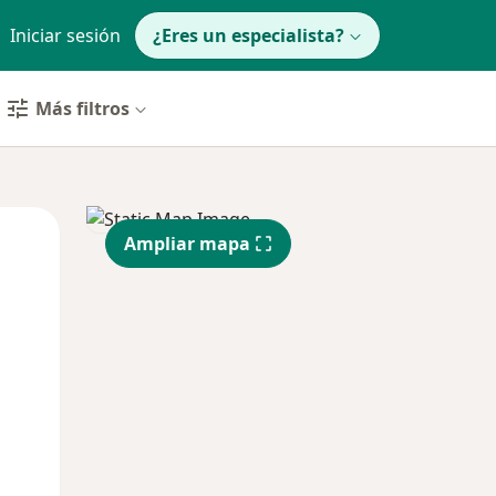
Iniciar sesión
¿Eres un especialista?
Más filtros
Mié
Jue
Vie
Ampliar mapa
12 Ago
13 Ago
14 Ago