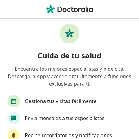
Men
Neurólogo • Cali, Valle del Cauca
Filtros
Seguro:
Colmedica Medicina P
Neurólogos recomendados de Colmedica
Cuida de tu salud
Medicina Prepagada S.A. en Cali
Encuentra los mejores especialistas y pide cita.
Descarga la App y accede gratuitamente a funciones
exclusivas para ti:
Gestiona tus visitas fácilmente
Envía mensajes a tus especialistas
Dr. Gonzalo Zuñiga Escobar
·
Ver más
Neurólogo
Recibe recordatorios y notificaciones
60 opiniones