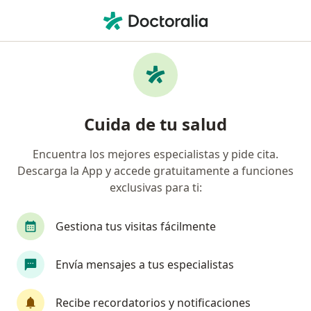
Men
Neurólogo • Laureles - Estadio, Medellín, Antioquia
Filtros
Seguro
Mapa
Neurólogos en Laureles - Estadio, Medellín
Cuida de tu salud
Encuentra los mejores especialistas y pide cita.
¿Cuál es tu compañía aseguradora?
Descarga la App y accede gratuitamente a funciones
Compañía De Medicina Prepagada Colsanitas S.A.
exclusivas para ti:
Gestiona tus visitas fácilmente
Envía mensajes a tus especialistas
Recibe recordatorios y notificaciones