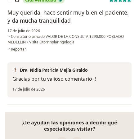
Cr
C
Muy querida, hace sentir muy bien el paciente,
y da mucha tranquilidad
17 de julio de 2026
•
Consultorio privado VALOR DE LA CONSULTA $290.000 POBLADO
MEDELLIN
•
Visita Otorrinolaringología
en opinión del usuario Cr
•
Reportar
Dra. Nidia Patricia Mejía Giraldo
Gracias por tu valioso comentario !!
17 de julio de 2026
¿Te ayudan las opiniones a decidir qué
especialistas visitar?