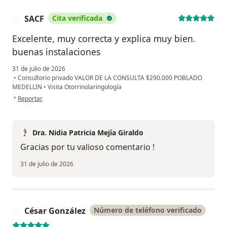
SACF
Cita verificada
S
Excelente, muy correcta y explica muy bien.
buenas instalaciones
31 de julio de 2026
•
Consultorio privado VALOR DE LA CONSULTA $290.000 POBLADO
MEDELLIN
•
Visita Otorrinolaringología
en opinión del usuario SACF
•
Reportar
Dra. Nidia Patricia Mejía Giraldo
Gracias por tu valioso comentario !
31 de julio de 2026
César González
Número de teléfono verificado
C