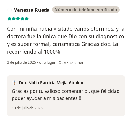
Vanessa Rueda
Número de teléfono verificado
V
Con mi niña había visitado varios otorrinos, y la
doctora fue la única que Dio con su diagnostico
y es súper formal, carismatica Gracias doc. La
recomiendo al 1000%
en opinión del usuario Vanessa Rueda
3 de julio de 2026
•
otro lugar
•
Otro
•
Reportar
Dra. Nidia Patricia Mejía Giraldo
Gracias por tu valioso comentario , que felicidad
poder ayudar a mis pacientes !!!
10 de julio de 2026