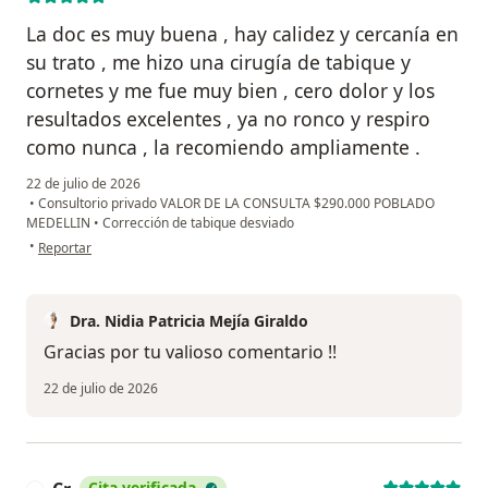
La doc es muy buena , hay calidez y cercanía en
su trato , me hizo una cirugía de tabique y
cornetes y me fue muy bien , cero dolor y los
resultados excelentes , ya no ronco y respiro
como nunca , la recomiendo ampliamente .
22 de julio de 2026
•
Consultorio privado VALOR DE LA CONSULTA $290.000 POBLADO
MEDELLIN
•
Corrección de tabique desviado
en opinión del usuario César González
•
Reportar
Dra. Nidia Patricia Mejía Giraldo
Gracias por tu valioso comentario !!
22 de julio de 2026
Cita verificada