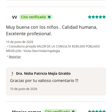
VV
Cita verificada
V
Muy buena con los niños . Calidad humana,
Excelente profesional.
10 de junio de 2026
•
Consultorio privado VALOR DE LA CONSULTA $290.000 POBLADO
MEDELLIN
•
Visita Otorrinolaringología
en opinión del usuario VV
•
Reportar
Dra. Nidia Patricia Mejía Giraldo
Gracias por tu valioso comentario !!!
10 de junio de 2026
Cita verificada
M