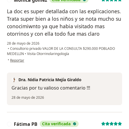
Monica gomez
La doc es super detallada con las explicaciones.
Trata super bien a los niños y se nota mucho su
conocimiwnto ya que habia visitado mas
otorrinos y con ella todo fue mas claro
28 de mayo de 2026
•
Consultorio privado VALOR DE LA CONSULTA $290.000 POBLADO
MEDELLIN
•
Visita Otorrinolaringología
en opinión del usuario Monica gomez
•
Reportar
Dra. Nidia Patricia Mejía Giraldo
Gracias por tu valioso comentario !!!
28 de mayo de 2026
Fátima PB
Cita verificada
F