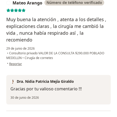
Mateo Arango
Número de teléfono verificado
M
Muy buena la atención , atenta a los detalles ,
explicaciones claras , la cirugía me cambió la
vida , nunca había respirado así , la
recomiendo
29 de junio de 2026
•
Consultorio privado VALOR DE LA CONSULTA $290.000 POBLADO
MEDELLIN
•
Cirugía de cornetes
en opinión del usuario Mateo Arango
•
Reportar
Dra. Nidia Patricia Mejía Giraldo
Gracias por tu valioso comentario !!!
30 de junio de 2026