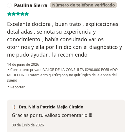
Paulina Sierra
Número de teléfono verificado
P
Excelente doctora , buen trato , explicaciones
detalladas , se nota su experiencia y
conocimiento , había consultado varios
otorrinos y ella por fin dio con el diagnóstico y
me pudo ayudar , la recomiendo
14 de junio de 2026
•
Consultorio privado VALOR DE LA CONSULTA $290.000 POBLADO
MEDELLIN
•
Tratamiento quirúrgico y no quirúrgico de la apnea del
sueño
en opinión del usuario Paulina Sierra
•
Reportar
Dra. Nidia Patricia Mejía Giraldo
Gracias por tu valioso comentario !!!
30 de junio de 2026