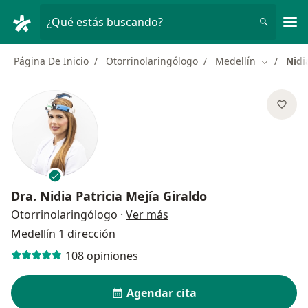
Men
¿Qué estás buscando?
Página De Inicio
Otorrinolaringólogo
Medellín
Nidi
Cambiar d
Dra.
Nidia Patricia Mejía Giraldo
sobre las especializaciones
Otorrinolaringólogo
·
Ver más
Medellín
1 dirección
108 opiniones
Agendar cita