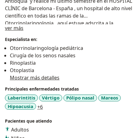
Antioquia y realice mi último semestre en el HOSPITAL
CLÍNIC de Barcelona - España , un hospital de alto nivel
científico en todas las ramas de la
Otorrinolaringologia , aquí estuve adscrita a la
Acerca de mí
ver más
universidad de Barcelona y enfoque mi práctica en el
área de Rinologia y Otorrinolaringologia pediatrica .
Especialista en:
En el primer semestre de 2016 queriendo profundizar
Otorrinolaringología pediátrica
en mis conocimientos en el área de
Cirugía de los senos nasales
otorrinolaringología pedíatrica y Cirugia endoscopica
Rinoplastia
avanzada realice una pasantía en el hospital Sant Pau
Otoplastia
de Barcelona, adscrita a la Universidad Autónoma de
Mostrar más detalles
Barcelona durante tres meses . Miembro de la
Principales enfermedades tratadas
sociedad antioqueña de Otorrinolaringologia
Miembro de la sociedad interamericana de
Laberintitis
Vértigo
Pólipo nasal
Mareos
Otorrinolaringologia pediatrica- Interamerican
a11y_sr_more_diseases
Hipoacusia
+6
association of pediatric otorhinolaryngology!!!
Pacientes que atiendo
Adultos