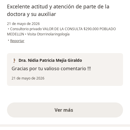
Excelente actitud y atención de parte de la
doctora y su auxiliar
21 de mayo de 2026
•
Consultorio privado VALOR DE LA CONSULTA $290.000 POBLADO
MEDELLIN
•
Visita Otorrinolaringología
en opinión del usuario Fátima PB
•
Reportar
Dra. Nidia Patricia Mejía Giraldo
Gracias por tu valioso comentario !!!
21 de mayo de 2026
Ver más
opiniones anteriores