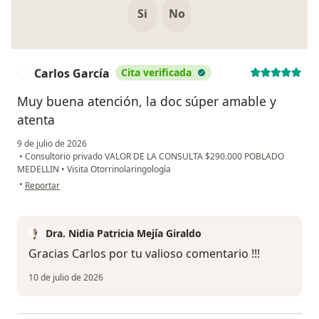
Si
No
Carlos García
Cita verificada
C
Muy buena atención, la doc súper amable y
atenta
9 de julio de 2026
•
Consultorio privado VALOR DE LA CONSULTA $290.000 POBLADO
MEDELLIN
•
Visita Otorrinolaringología
en opinión del usuario Carlos García
•
Reportar
Dra. Nidia Patricia Mejía Giraldo
Gracias Carlos por tu valioso comentario !!!
10 de julio de 2026