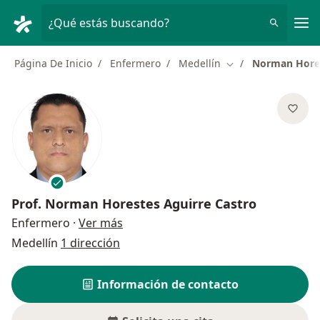
Men
¿Qué estás buscando?
Página De Inicio
Enfermero
Medellín
Norman Hores
Cambiar de ciudad
Prof.
Norman Horestes Aguirre Castro
sobre las especializaciones
Enfermero
·
Ver más
Medellín
1 dirección
Información de contacto