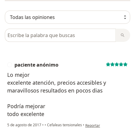
Busca en opiniones
paciente anónimo
P
Lo mejor
excelente atención, precios accesibles y
maravillosos resultados en pocos dias
Podría mejorar
todo excelente
en opinión del usuario pacie
5 de agosto de 2017
•
•
Cefaleas tensionales
•
Reportar