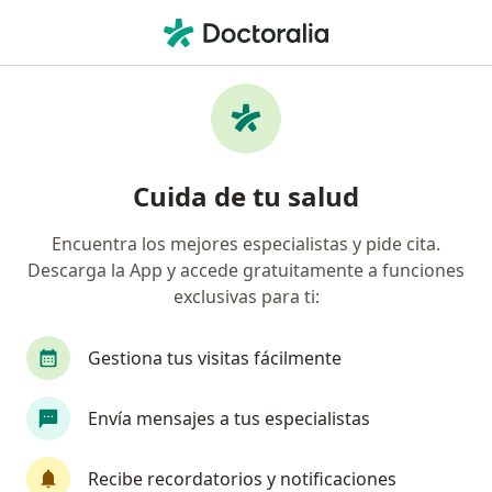
Men
Visita Medicina Alternativa • Medellín, Antioquia
Filtros
• 1
Seguro
Mapa
Especialistas en Visita Medicina Alternativa
Cuida de tu salud
Medellín
Encuentra los mejores especialistas y pide cita.
Descarga la App y accede gratuitamente a funciones
¿Qué especialidad estás buscando?
exclusivas para ti:
Terapeuta complementario
Médico general
Gestiona tus visitas fácilmente
Envía mensajes a tus especialistas
Recibe recordatorios y notificaciones