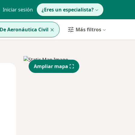
Iniciar sesión
¿Eres un especialista?
De Aeronáutica Civil
Más filtros
Ampliar mapa
Mar
Mié
Jue
11 Ago
12 Ago
13 Ago