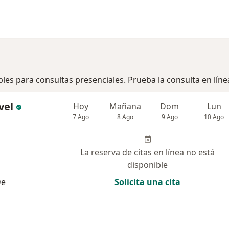
bles para consultas presenciales. Prueba la consulta en líne
vel
Hoy
Mañana
Dom
Lun
7 Ago
8 Ago
9 Ago
10 Ago
La reserva de citas en línea no está
disponible
De
Solicita una cita