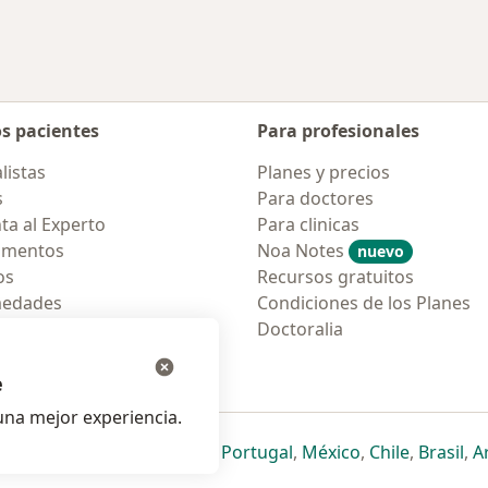
os pacientes
Para profesionales
listas
Planes y precios
s
Para doctores
ta al Experto
Para clinicas
amentos
Noa Notes
nuevo
os
Recursos gratuitos
medades
Condiciones de los Planes
tas Frecuentes
Doctoralia
ión para móvil
e
na mejor experiencia.
ueva pestaña
en una nueva pestaña
e abre en una nueva pestaña
se abre en una nueva pestaña
se abre en una nueva pestaña
se abre en una nueva pestaña
se abre en una nueva p
se abre en una
se abre e
se
Italia
,
Deutschland
,
Česko
,
Portugal
,
México
,
Chile
,
Brasil
,
A