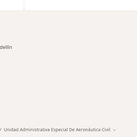
dellín
des más tratadas
Unidad Administrativa Especial De Aeronáutica Civil
d
mbiar de ciudad
Cambiar de