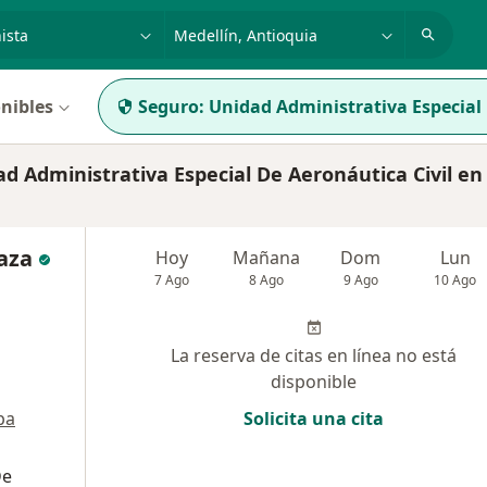
dad, enfermedad o nombre
p. ej. Bogotá
nibles
Seguro:
Unidad Administrativa Especial 
 Administrativa Especial De Aeronáutica Civil en
aza
Hoy
Mañana
Dom
Lun
7 Ago
8 Ago
9 Ago
10 Ago
La reserva de citas en línea no está
disponible
pa
Solicita una cita
De