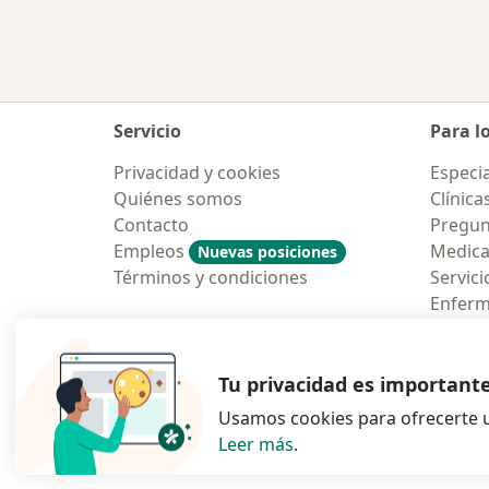
Servicio
Para l
Privacidad y cookies
Especia
Quiénes somos
Clínica
Contacto
Pregun
Empleos
Medic
Nuevas posiciones
Términos y condiciones
Servici
Enfer
Pregun
Aplicac
Tu privacidad es important
Usamos cookies para ofrecerte u
Leer más
.
se abre en una n
se abre 
s
Polska
,
Türkiye
,
España
,