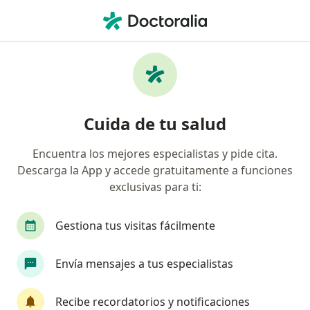
Men
Deficiencias Nutricionales • Medellín, Antioquia
Filtros
• 1
Seguro
Mapa
Especialistas en Deficiencias nutricionales
Cuida de tu salud
en Medellín
Encuentra los mejores especialistas y pide cita.
Descarga la App y accede gratuitamente a funciones
¿Qué especialidad estás buscando?
exclusivas para ti:
Nutricionista
Médico general
Fisioterape
Gestiona tus visitas fácilmente
Envía mensajes a tus especialistas
Recibe recordatorios y notificaciones