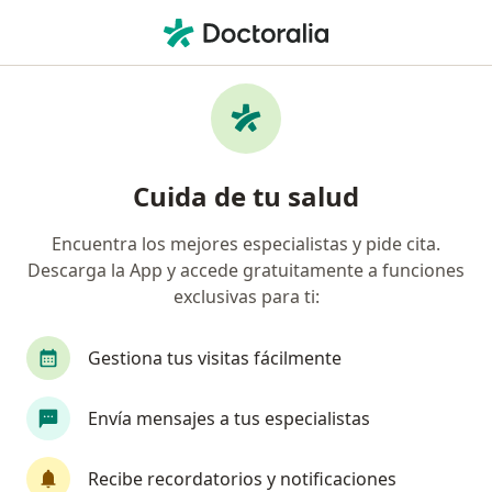
Men
Trastorno De La Conducta Alimentaria • Medellín, Antioquia
Filtros
• 1
Seguro
Mapa
Especialistas en Trastorno de la conducta
Cuida de tu salud
alimentaria en Medellín
Encuentra los mejores especialistas y pide cita.
Descarga la App y accede gratuitamente a funciones
¿Qué especialidad estás buscando?
exclusivas para ti:
Psicólogo
Nutricionista
Pediatra
Neu
Gestiona tus visitas fácilmente
Envía mensajes a tus especialistas
Recibe recordatorios y notificaciones