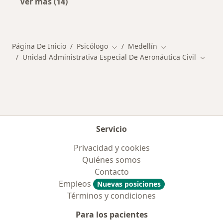
Ver más (14)
Más en esta categoría: Enfermedades más tr
Página De Inicio
Psicólogo
Medellín
Cambiar de ciudad
Cambiar de ciuda
Unidad Administrativa Especial De Aeronáutica Civil
Cambia
Servicio
Privacidad y cookies
Quiénes somos
Contacto
Empleos
Nuevas posiciones
Términos y condiciones
Para los pacientes