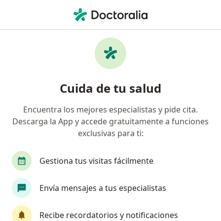
Men
Urólogo • Medellín, Antioquia
Filtros
Seguro:
Unidad Administrativ
Urólogos recomendados de Unidad
Cuida de tu salud
Administrativa Especial De Aeronáutica Civil
en Medellín
Encuentra los mejores especialistas y pide cita.
Descarga la App y accede gratuitamente a funciones
exclusivas para ti:
Gestiona tus visitas fácilmente
Envía mensajes a tus especialistas
Dr. Hernan Dario Aristizabal Arias
·
Recibe recordatorios y notificaciones
Ver más
Urólogo