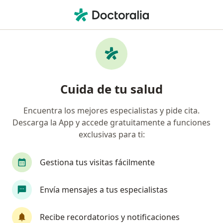
Men
Anorexia Nerviosa • Zipaquirá, Cundinamarca
Filtros
• 1
Seguro
Mapa
Especialistas en Anorexia nerviosa en
Cuida de tu salud
Zipaquirá
Encuentra los mejores especialistas y pide cita.
Descarga la App y accede gratuitamente a funciones
¿Qué especialidad estás buscando?
exclusivas para ti:
Psicólogo
Psiquiatra
Nutricionista
N
Gestiona tus visitas fácilmente
Envía mensajes a tus especialistas
Recibe recordatorios y notificaciones