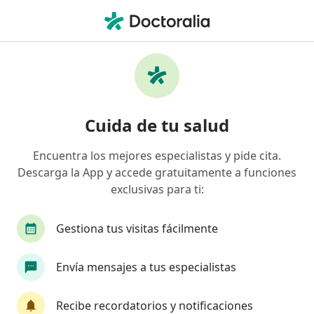
Men
Odontólogo • Bucaramanga, Santander
Filtros
Seguro:
Entidad Promotora De
Odontólogos recomendados de Entidad
Cuida de tu salud
Promotora De Salud Sanitas S.A.S. en
Bucaramanga
Encuentra los mejores especialistas y pide cita.
Descarga la App y accede gratuitamente a funciones
exclusivas para ti:
Gestiona tus visitas fácilmente
Envía mensajes a tus especialistas
Dr. Ramsés Leonardo Ardila Avendaño
Recibe recordatorios y notificaciones
·
Ver más
Odontólogo