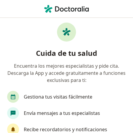
Men
Periodontitis • Bucaramanga, Santander
Filtros
• 1
Seguro
Mapa
Especialistas en Periodontitis en
Cuida de tu salud
Bucaramanga
Encuentra los mejores especialistas y pide cita.
Descarga la App y accede gratuitamente a funciones
¿Qué especialidad estás buscando?
exclusivas para ti:
Odontólogo
Pediatra
Gestiona tus visitas fácilmente
Envía mensajes a tus especialistas
Recibe recordatorios y notificaciones