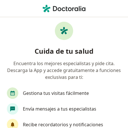
Men
Discrepancias De Los Maxilares • Bucaramanga, Santander
Filtros
• 1
Seguro
Mapa
Especialistas en Discrepancias de los
Cuida de tu salud
maxilares en Bucaramanga
Encuentra los mejores especialistas y pide cita.
Descarga la App y accede gratuitamente a funciones
¿Qué especialidad estás buscando?
exclusivas para ti:
Odontólogo
Cirujano maxilofacial
Ortodo
Gestiona tus visitas fácilmente
Envía mensajes a tus especialistas
Recibe recordatorios y notificaciones