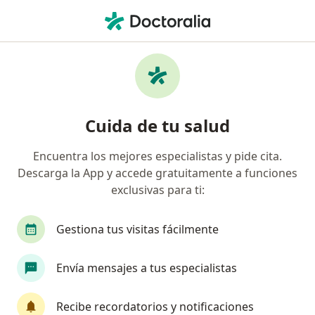
Men
Dolor De Muela • Bucaramanga, Santander
Filtros
• 1
Seguro
Mapa
Especialistas en Dolor de muela en
Cuida de tu salud
Bucaramanga
Encuentra los mejores especialistas y pide cita.
Descarga la App y accede gratuitamente a funciones
¿Qué especialidad estás buscando?
exclusivas para ti:
Odontólogo
Pediatra
Radiólogo
Gestiona tus visitas fácilmente
Envía mensajes a tus especialistas
Recibe recordatorios y notificaciones