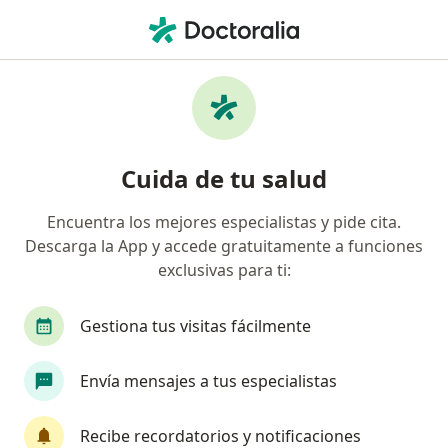
Men
Alteraciones Del Desarrollo Dental • Bucaramanga, Santander
Filtros
• 1
Seguro
Mapa
Especialistas en Alteraciones del desarrollo
Cuida de tu salud
dental en Bucaramanga
Encuentra los mejores especialistas y pide cita.
Descarga la App y accede gratuitamente a funciones
¿Qué especialidad estás buscando?
exclusivas para ti:
Odontólogo
Ortodoncista
Cirujano maxil
Gestiona tus visitas fácilmente
Envía mensajes a tus especialistas
Recibe recordatorios y notificaciones