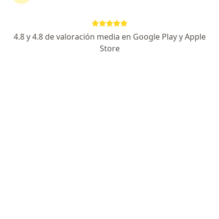
Página De Inicio
Odontólogo
Bucaramanga
Sura Planes Complementarios
Cambiar de ciudad
4.8 y 4.8 de valoración media en Google Play y Apple
Store
No hemos encontrado ningún Odontólogo