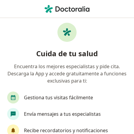
Men
Odontólogo • Bucaramanga, Santander
Búsquedas relacionadas
Enfermedades más tratadas
Bruxismo en Bucaramanga
Cuida de tu salud
Abceso dental en Bucaramanga
Encuentra los mejores especialistas y pide cita.
Anomalías dentales en Bucaramanga
Descarga la App y accede gratuitamente a funciones
Diente roto en Bucaramanga
exclusivas para ti:
Alteraciones del desarrollo dental en
Gestiona tus visitas fácilmente
Bucaramanga
Ver más (15)
Envía mensajes a tus especialistas
Más en esta categoría: Enfermedades más tr
Recibe recordatorios y notificaciones