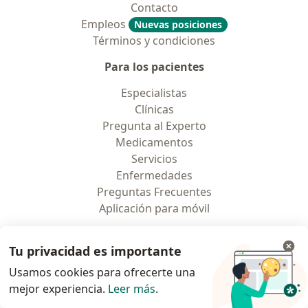
Contacto
Empleos
Nuevas posiciones
Términos y condiciones
Para los pacientes
Especialistas
Clínicas
Pregunta al Experto
Medicamentos
Servicios
Enfermedades
Preguntas Frecuentes
Aplicación para móvil
Para profesionales
Tu privacidad es importante
Planes y precios
Usamos cookies para ofrecerte una
Para doctores
mejor experiencia.
Leer más
.
Para clinicas