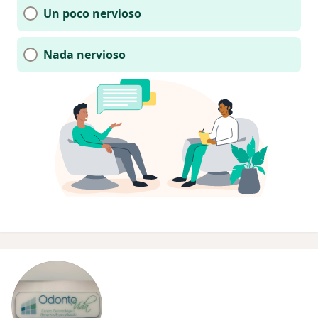
Un poco nervioso
Nada nervioso