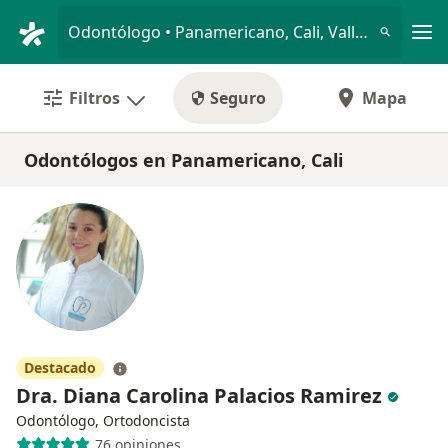
Men
Odontólogo • Panamericano, Cali, Valle del Cauca
Filtros
Seguro
Mapa
Odontólogos en Panamericano, Cali
Destacado
Dra. Diana Carolina Palacios Ramirez
Odontólogo, Ortodoncista
76 opiniones