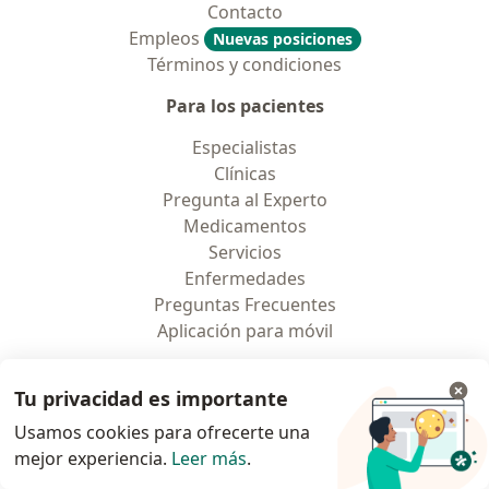
Contacto
Empleos
Nuevas posiciones
Términos y condiciones
Para los pacientes
Especialistas
Clínicas
Pregunta al Experto
Medicamentos
Servicios
Enfermedades
Preguntas Frecuentes
Aplicación para móvil
Para profesionales
Tu privacidad es importante
Planes y precios
Usamos cookies para ofrecerte una
Para doctores
mejor experiencia.
Leer más
.
Para clinicas