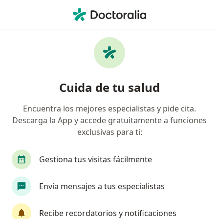
Men
Odontólogo • Fusagasugá, Cundinamarca
Filtros
Mapa
Odontólogos en Fusagasugá
Cuida de tu salud
Encuentra los mejores especialistas y pide cita.
Descarga la App y accede gratuitamente a funciones
exclusivas para ti:
Gestiona tus visitas fácilmente
Dra. Andrea Marcela Ausique Guerrero
Envía mensajes a tus especialistas
·
Ver más
Odontóloga
6 opiniones
Recibe recordatorios y notificaciones