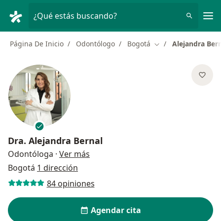
Men
¿Qué estás buscando?
Página De Inicio
Odontólogo
Bogotá
Alejandra Ber
Cambiar de ciudad
Dra.
Alejandra Bernal
sobre las especializaciones
Odontóloga
·
Ver más
Bogotá
1 dirección
84 opiniones
Agendar cita