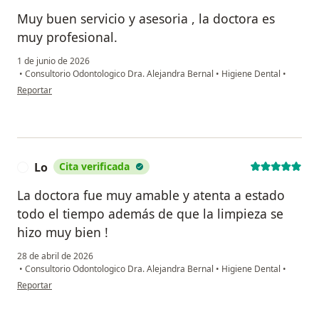
Muy buen servicio y asesoria , la doctora es
muy profesional.
1 de junio de 2026
•
Consultorio Odontologico Dra. Alejandra Bernal
•
Higiene Dental
•
en opinión del usuario Leonardo Avila
Reportar
Lo
Cita verificada
L
La doctora fue muy amable y atenta a estado
todo el tiempo además de que la limpieza se
hizo muy bien !
28 de abril de 2026
•
Consultorio Odontologico Dra. Alejandra Bernal
•
Higiene Dental
•
en opinión del usuario Lo
Reportar