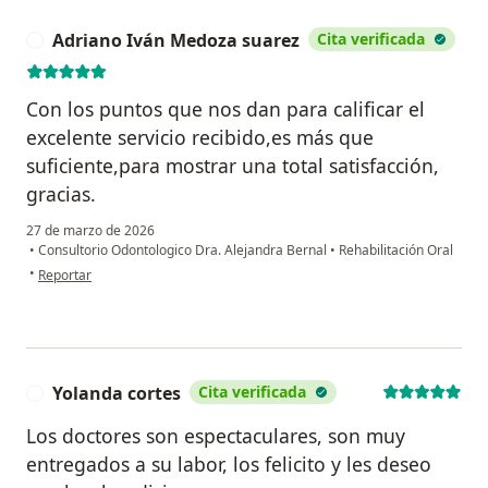
Adriano Iván Medoza suarez
Cita verificada
A
Con los puntos que nos dan para calificar el
excelente servicio recibido,es más que
suficiente,para mostrar una total satisfacción,
gracias.
27 de marzo de 2026
•
Consultorio Odontologico Dra. Alejandra Bernal
•
Rehabilitación Oral
en opinión del usuario Adriano Iván Medoza suarez
•
Reportar
Yolanda cortes
Cita verificada
Y
Los doctores son espectaculares, son muy
entregados a su labor, los felicito y les deseo