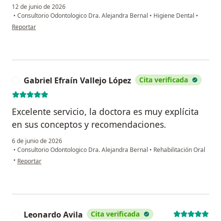
12 de junio de 2026
•
Consultorio Odontologico Dra. Alejandra Bernal
•
Higiene Dental
•
en opinión del usuario Juan José
Reportar
Gabriel Efraín Vallejo López
Cita verificada
G
Excelente servicio, la doctora es muy explícita
en sus conceptos y recomendaciones.
6 de junio de 2026
•
Consultorio Odontologico Dra. Alejandra Bernal
•
Rehabilitación Oral
en opinión del usuario Gabriel Efraín Vallejo López
•
Reportar
Leonardo Avila
Cita verificada
L