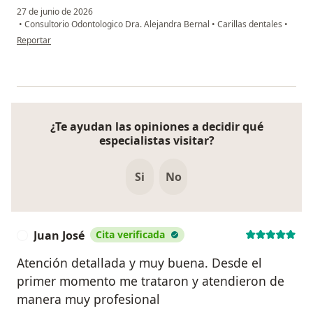
27 de junio de 2026
•
Consultorio Odontologico Dra. Alejandra Bernal
•
Carillas dentales
•
en opinión del usuario Lysbeth Castañeda Mateus
Reportar
¿Te ayudan las opiniones a decidir qué
especialistas visitar?
Si
No
Juan José
Cita verificada
J
Atención detallada y muy buena. Desde el
primer momento me trataron y atendieron de
manera muy profesional