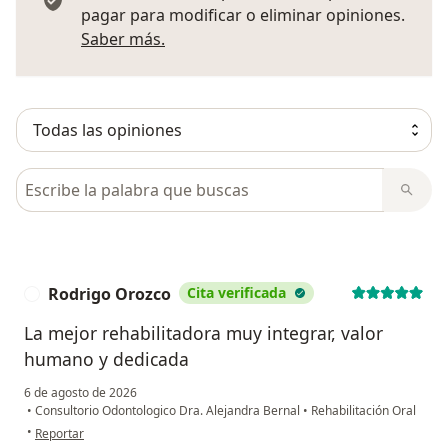
pagar para modificar o eliminar opiniones.
Más información sobre opiniones
Saber más.
Busca en opiniones
Rodrigo Orozco
Cita verificada
R
La mejor rehabilitadora muy integrar, valor
humano y dedicada
6 de agosto de 2026
•
Consultorio Odontologico Dra. Alejandra Bernal
•
Rehabilitación Oral
en opinión del usuario Rodrigo Orozco
•
Reportar