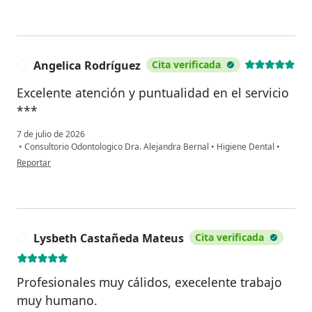
Angelica Rodríguez
Cita verificada
A
Excelente atención y puntualidad en el servicio
***
7 de julio de 2026
•
Consultorio Odontologico Dra. Alejandra Bernal
•
Higiene Dental
•
en opinión del usuario Angelica Rodríguez
Reportar
Lysbeth Castañeda Mateus
Cita verificada
L
Profesionales muy cálidos, execelente trabajo
muy humano.