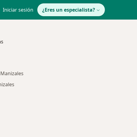
Iniciar sesión
¿Eres un especialista?
as
 Manizales
izales
ría: Enfermedades más tratadas