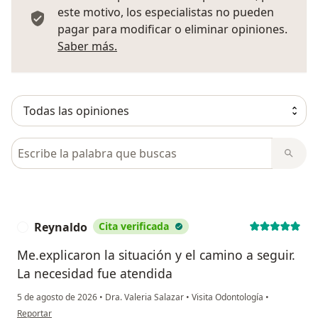
este motivo, los especialistas no pueden
pagar para modificar o eliminar opiniones.
Más información sobre opiniones
Saber más.
Busca en opiniones
Reynaldo
Cita verificada
R
Me.explicaron la situación y el camino a seguir.
La necesidad fue atendida
5 de agosto de 2026
•
Dra. Valeria Salazar
•
Visita Odontología
•
en opinión del usuario Reynaldo
Reportar