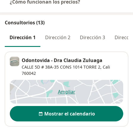
¿Cómo funcionan los precios?
Consultorios (13)
Dirección 1
Dirección 2
Dirección 3
Direcció
Odontovida - Dra Claudia Zuluaga
CALLE 5D # 38A‐35 CONS 1014 TORRE 2,
Cali
760042
Ampliar
se abre en una nueva pestañ
Disponibilidad
Mostrar el calendario