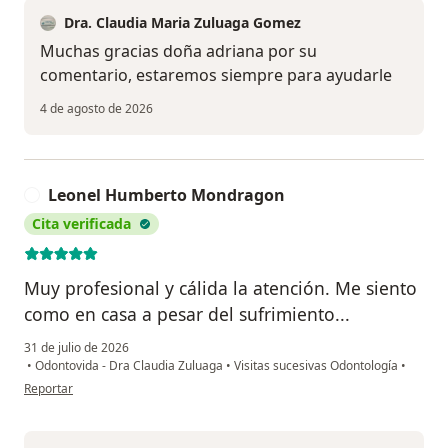
Dra. Claudia Maria Zuluaga Gomez
Muchas gracias doña adriana por su
comentario, estaremos siempre para ayudarle
4 de agosto de 2026
Leonel Humberto Mondragon
L
Cita verificada
Muy profesional y cálida la atención. Me siento
como en casa a pesar del sufrimiento...
31 de julio de 2026
•
Odontovida - Dra Claudia Zuluaga
•
Visitas sucesivas Odontología
•
en opinión del usuario Leonel Humberto Mondragon
Reportar