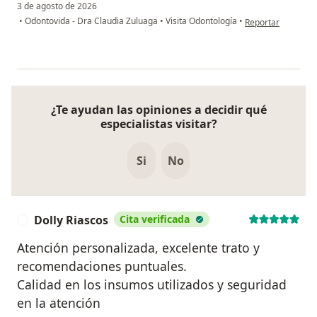
3 de agosto de 2026
en opinión del usu
•
Odontovida - Dra Claudia Zuluaga
•
Visita Odontología
•
Reportar
¿Te ayudan las opiniones a decidir qué
especialistas visitar?
Si
No
Dolly Riascos
Cita verificada
D
Atención personalizada, excelente trato y
recomendaciones puntuales.
Calidad en los insumos utilizados y seguridad
en la atención