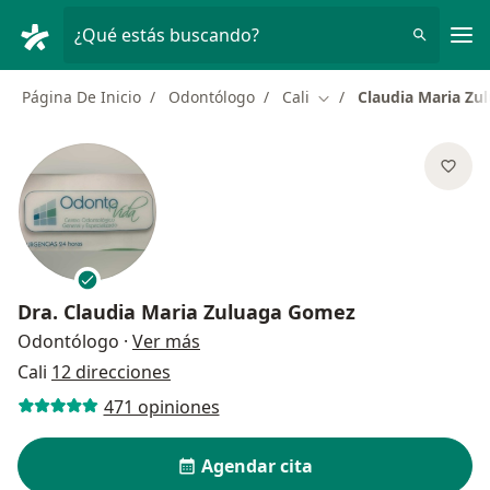
Men
¿Qué estás buscando?
Página De Inicio
Odontólogo
Cali
Claudia Maria Z
Cambiar de ciudad
Dra.
Claudia Maria Zuluaga Gomez
sobre las especializaciones
Odontólogo
·
Ver más
Cali
12 direcciones
471 opiniones
Agendar cita