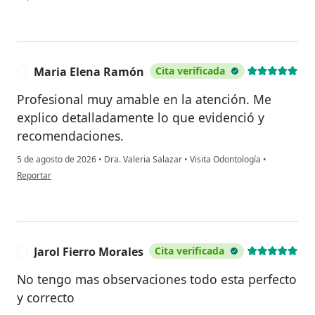
Maria Elena Ramón
Cita verificada
M
Profesional muy amable en la atención. Me
explico detalladamente lo que evidenció y
recomendaciones.
5 de agosto de 2026
•
Dra. Valeria Salazar
•
Visita Odontología
•
en opinión del usuario Maria Elena Ramón
Reportar
Jarol Fierro Morales
Cita verificada
J
No tengo mas observaciones todo esta perfecto
y correcto