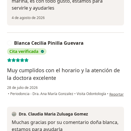
marina, es con todo gusto, estamos para
servirle y ayudarles
4 de agosto de 2026
Blanca Cecilia Pinilla Guevara
B
Cita verificada
Muy cumplidos con el horario y la atención de
la doctora excelente
28 de julio de 2026
en opinión de
•
Periodoncia - Dra. Ana María Gonzalez
•
Visita Odontología
•
Reportar
Dra. Claudia Maria Zuluaga Gomez
Muchas gracias por su comentario doña blanca,
estamos para ayudarla