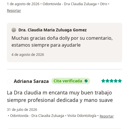
1 de agosto de 2026
•
Odontovida - Dra Claudia Zuluaga
•
Otro
•
en opinión del usuario Dolly Riascos
Reportar
Dra. Claudia Maria Zuluaga Gomez
Muchas gracias doña dolly por su comentario,
estamos siempre para ayudarle
4 de agosto de 2026
Adriana Saraza
Cita verificada
A
La Dra claudia m encanta muy buen trabajo
siempre profesional dedicada y mano suave
31 de julio de 2026
en opinión del us
•
Odontovida - Dra Claudia Zuluaga
•
Visita Odontología
•
Reportar