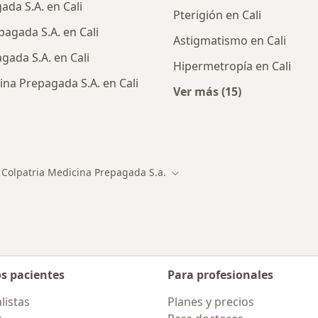
ada S.A. en Cali
Pterigión en Cali
agada S.A. en Cali
Astigmatismo en Cali
gada S.A. en Cali
Hipermetropía en Cali
ina Prepagada S.A. en Cali
Ver más (15)
Más en esta catego
alistas de Axa Colpatria Medicina Prepagada S.A.
 Colpatria Medicina Prepagada S.a.
d
 de ciudad
Cambiar de ciudad
os pacientes
Para profesionales
listas
Planes y precios