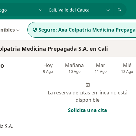
dad, enfermedad o nombre
p. ej. Bogotá
nibles
Seguro:
Axa Colpatria Medicina Prepaga
patria Medicina Prepagada S.A. en Cali
do
Hoy
Mañana
Mar
Mié
9 Ago
10 Ago
11 Ago
12 Ago
La reserva de citas en línea no está
disponible
Solicita una cita
a S.A.