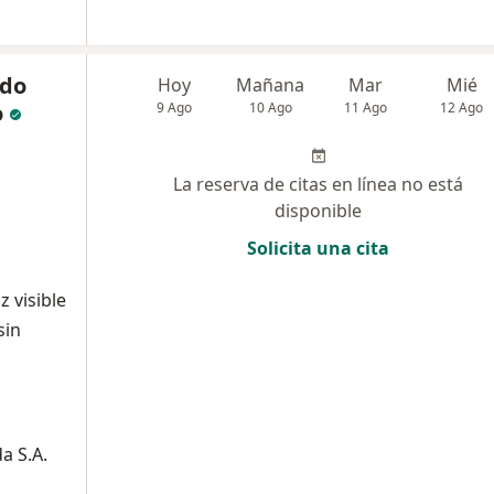
rdo
Hoy
Mañana
Mar
Mié
o
9 Ago
10 Ago
11 Ago
12 Ago
La reserva de citas en línea no está
disponible
Solicita una cita
z visible
sin
a S.A.