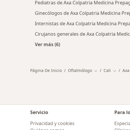
Pediatras de Axa Colpatria Medicina Prepag
Ginecólogos de Axa Colpatria Medicina Prep
Internistas de Axa Colpatria Medicina Prepa
Cirujanos generales de Axa Colpatria Medic
Ver más (6)
Más en esta categoría: Otros especi
Página De Inicio
Oftalmólogo
Cali
Axa
Cambiar de ciuda
Cambiar
Servicio
Para l
Privacidad y cookies
Especia