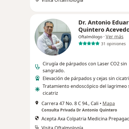
Visita Oftalmología
Dr. Antonio Edua
Quintero Aceved
·
Ver más
Oftalmólogo
31 opiniones
Cirugía de párpados con Laser CO2 sin
sangrado.
Elevación de párpados y cejas sin cicatri
Tratamiento endoscópico del lagrimeo 
cicatriz
Carrera 47 No. 8 C 94., Cali
•
Mapa
Consulta Privada Dr Antonio Quintero
Acepta Axa Colpatria Medicina Prepagad
Visita Oftalmología