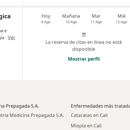
gica
Hoy
Mañana
Mar
Mié
9 Ago
10 Ago
11 Ago
12 Ago
ma e
·
Ver
gía
La reserva de citas en línea no está
disponible
Mostrar perfil
ina Prepagada S.A.
Enfermedades más tratad
tria Medicina Prepagada S.A.
Cataratas en Cali
Miopía en Cali