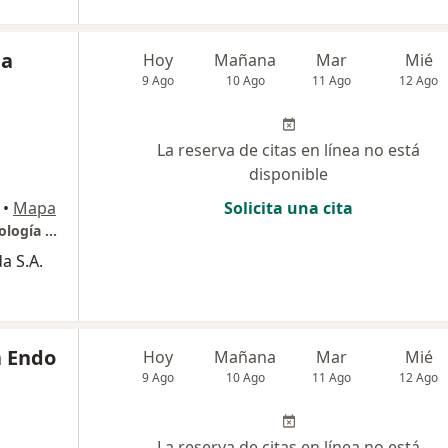
ia
Hoy
Mañana
Mar
Mié
9 Ago
10 Ago
11 Ago
12 Ago
La reserva de citas en línea no está
disponible
•
Mapa
Solicita una cita
Consultorio Oftalmología. Clínica de Oftalmología de Cali
a S.A.
a Endo
Hoy
Mañana
Mar
Mié
9 Ago
10 Ago
11 Ago
12 Ago
La reserva de citas en línea no está