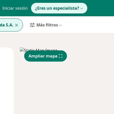
Iniciar sesión
¿Eres un especialista?
da S.A.
Más filtros
Jue
Vie
Sáb
Ampliar mapa
13 Ago
14 Ago
15 Ago