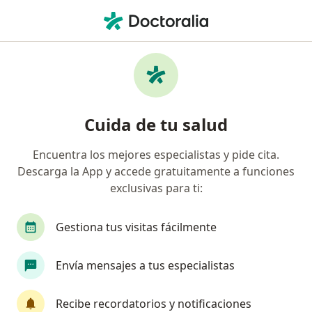
Men
Oftalmólogo • Cúcuta, Norte de Santander
Filtros
Seguro:
Coomeva Medicina Pr
Oftalmólogos recomendados de Coomeva
Cuida de tu salud
Medicina Prepagada S.A. en Cúcuta
Encuentra los mejores especialistas y pide cita.
Descarga la App y accede gratuitamente a funciones
exclusivas para ti:
Gestiona tus visitas fácilmente
Envía mensajes a tus especialistas
Dra. Tatiana Romero Rangel
Oftalmólogo
Recibe recordatorios y notificaciones