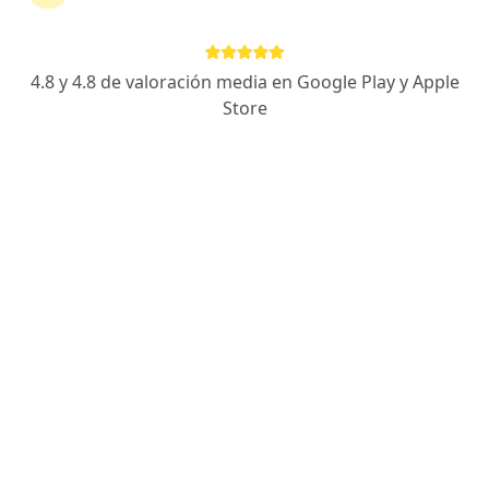
Cll. 16 # 1E 110-120, Cúcuta
•
Mapa
Unioptica
Acepta Coomeva Medicina Prepagada S.A.
4.8 y 4.8 de valoración media en Google Play y Apple
Este especialista no ofrece reserva de cita en línea en esta dirección.
Store
Solicita una cita
Unioptica
Oftalmología, Optometría
Cll. 16 # 1E 110-120, Cúcuta
•
Mapa