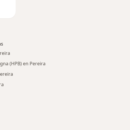
as
reira
igna (HPB) en Pereira
ereira
ra
ría: Enfermedades más tratadas