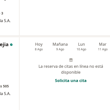
 3
a S.A.
ejia
Hoy
Mañana
Lun
Mar
8 Ago
9 Ago
10 Ago
11 Ago
La reserva de citas en línea no está
disponible
Solicita una cita
s 505
a S.A.