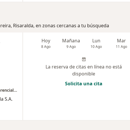
ereira, Risaralda, en zonas cercanas a tu búsqueda
z
Hoy
Mañana
Lun
Mar
8 Ago
9 Ago
10 Ago
11 Ago
La reserva de citas en línea no está
disponible
Solicita una cita
SES Hospital de Caldas, Centro Medico Preferencial // Consultorio 27
a S.A.