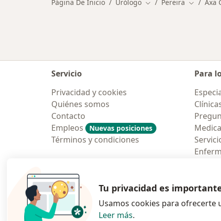
Página De Inicio
Urólogo
Pereira
Axa 
Cambiar de ciudad
Cambiar 
Servicio
Para l
Privacidad y cookies
Especia
Quiénes somos
Clínica
Contacto
Pregun
Empleos
Medic
Nuevas posiciones
Términos y condiciones
Servici
Enfer
Pregun
Aplicac
Tu privacidad es important
Usamos cookies para ofrecerte u
Leer más
.
se abre en una n
se abre 
s
Polska
,
Türkiye
,
España
,