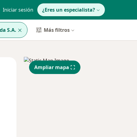
Iniciar sesión
¿Eres un especialista?
da S.A.
Más filtros
Mié
Jue
Vie
Ampliar mapa
12 Ago
13 Ago
14 Ago