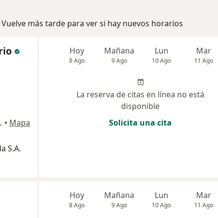
 Vuelve más tarde para ver si hay nuevos horarios
rio
Hoy
Mañana
Lun
Mar
8 Ago
9 Ago
10 Ago
11 Ago
La reserva de citas en línea no está
disponible
sultorio 908, Pereira
•
Mapa
Solicita una cita
a S.A.
Hoy
Mañana
Lun
Mar
8 Ago
9 Ago
10 Ago
11 Ago