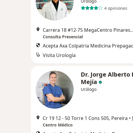
Urólogo
4 opiniones
Carrera 18 #12-75 MegaCentro Pi
Consulta Presencial
Acepta Axa Colpatria Medicina Prepagad
Visita Urología
Dr. Jorge Alberto
Mejía
Urólogo
Cr 19 12 - 50 Torre 1 Cons 505, Pereira
•
Centro Médico