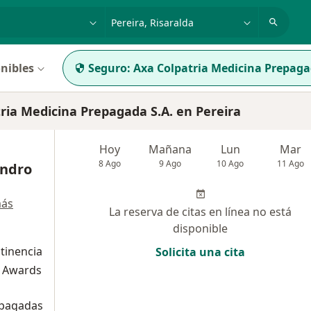
dad, enfermedad o nombre
p. ej. Bogotá
nibles
Seguro:
Axa Colpatria Medicina Prepaga
ia Medicina Prepagada S.A. en Pereira
Hoy
Mañana
Lun
Mar
8 Ago
9 Ago
10 Ago
11 Ago
andro
más
La reserva de citas en línea no está
disponible
ntinencia
Solicita una cita
a Awards
epagadas