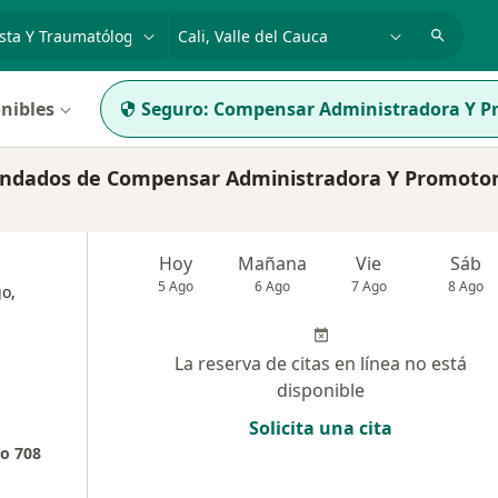
dad, enfermedad o nombre
p. ej. Bogotá
nibles
Seguro:
Compensar Administradora Y Pr
endados de Compensar Administradora Y Promoto
Hoy
Mañana
Vie
Sáb
5 Ago
6 Ago
7 Ago
8 Ago
o,
La reserva de citas en línea no está
disponible
Solicita una cita
o 708