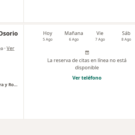
Osorio
Hoy
Mañana
Vie
Sáb
5 Ago
6 Ago
7 Ago
8 Ago
·
Ver
go
La reserva de citas en línea no está
disponible
Ver teléfono
Ortopedia y traumatología, Cirugia de Cadera y Rodilla