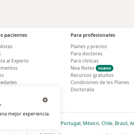
os pacientes
Para profesionales
listas
Planes y precios
s
Para doctores
ta al Experto
Para clinicas
amentos
Noa Notes
nuevo
os
Recursos gratuitos
medades
Condiciones de los Planes
tas Frecuentes
Doctoralia
ión para móvil
e
na mejor experiencia.
ueva pestaña
en una nueva pestaña
e abre en una nueva pestaña
se abre en una nueva pestaña
se abre en una nueva pestaña
se abre en una nueva pestaña
se abre en una nueva p
se abre en una
se abre e
se
Italia
,
Deutschland
,
Česko
,
Portugal
,
México
,
Chile
,
Brasil
,
A