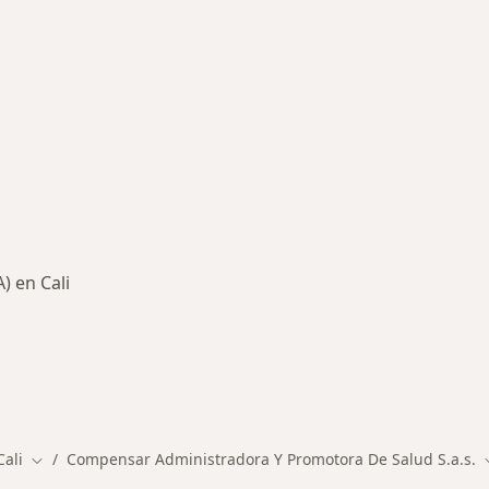
) en Cali
des más tratadas
Cali
Compensar Administradora Y Promotora De Salud S.a.s.
Cambiar de ciudad