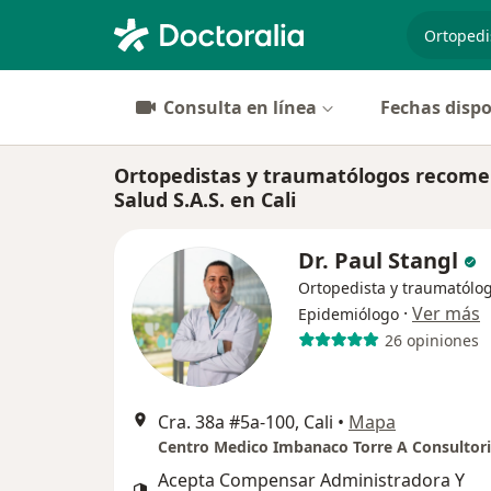
especiali
Consulta en línea
Fechas dispo
Ortopedistas y traumatólogos recom
Salud S.A.S. en Cali
Dr. Paul Stangl
Ortopedista y traumatólog
·
Ver más
Epidemiólogo
26 opiniones
Cra. 38a #5a-100, Cali
•
Mapa
Centro Medico Imbanaco Torre A Consultori
Acepta Compensar Administradora Y