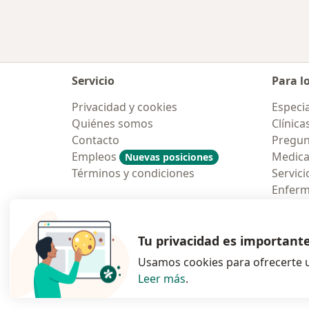
Servicio
Para l
Privacidad y cookies
Especia
Quiénes somos
Clínica
Contacto
Pregun
Empleos
Medic
Nuevas posiciones
Términos y condiciones
Servici
Enfer
Pregun
Aplicac
Tu privacidad es important
Usamos cookies para ofrecerte u
Leer más
.
se abre en una n
se abre 
s
Polska
,
Türkiye
,
España
,