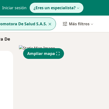
Iniciar sesión
¿Eres un especialista?
omotora De Salud S.A.S.
Más filtros
ra De
Ampliar mapa
Dom
Lun
Mar
9 Ago
10 Ago
11 Ago