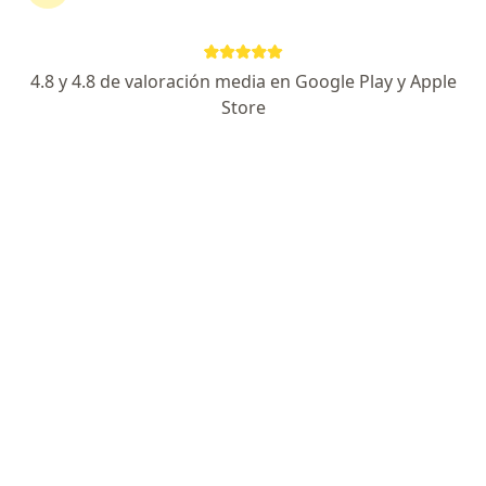
Sura
Cambiar de ciudad
4.8 y 4.8 de valoración media en Google Play y Apple
Store
No hemos encontrado ningún Ortopedista y
Traumatólogo en Medellín, Antioquia