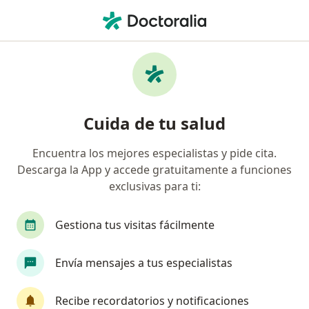
Men
Ortopedista Y Traumatólogo • Medellín, Antioquia
Búsquedas relacionadas
Enfermedades más tratadas
Dedo en Gatillo en Medellín
Cuida de tu salud
Trauma en Medellín
Encuentra los mejores especialistas y pide cita.
Esguince del tobillo en Medellín
Descarga la App y accede gratuitamente a funciones
Tendinitis en Medellín
exclusivas para ti:
Patología del manguito rotador en Medellín
Gestiona tus visitas fácilmente
Ver más (15)
Más en esta categoría: Enfermedades más tr
Envía mensajes a tus especialistas
Página De Inicio
Ortopedista Y Traumatólogo
Medellín
Recibe recordatorios y notificaciones