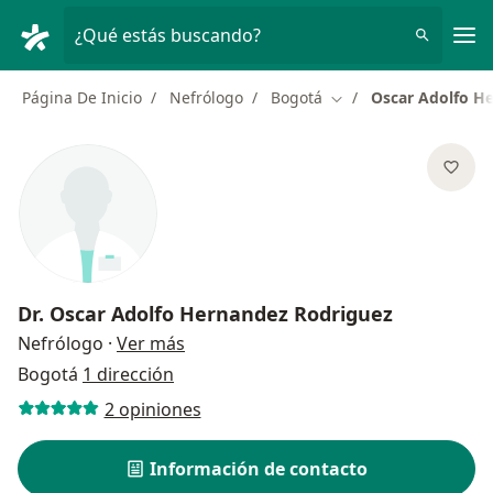
Men
¿Qué estás buscando?
Página De Inicio
Nefrólogo
Bogotá
Oscar Adolfo H
Cambiar de ciudad
Dr.
Oscar Adolfo Hernandez Rodriguez
sobre las especializaciones
Nefrólogo
·
Ver más
Bogotá
1 dirección
2 opiniones
Información de contacto