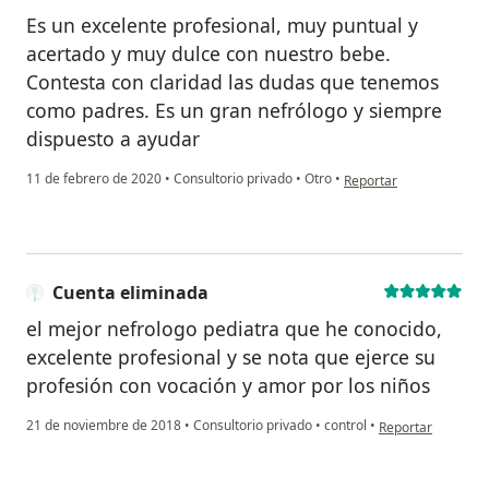
Es un excelente profesional, muy puntual y
acertado y muy dulce con nuestro bebe.
Contesta con claridad las dudas que tenemos
como padres. Es un gran nefrólogo y siempre
dispuesto a ayudar
en opinión del usuario 
11 de febrero de 2020
•
Consultorio privado
•
Otro
•
Reportar
Cuenta eliminada
el mejor nefrologo pediatra que he conocido,
excelente profesional y se nota que ejerce su
profesión con vocación y amor por los niños
en opinión del us
21 de noviembre de 2018
•
Consultorio privado
•
control
•
Reportar