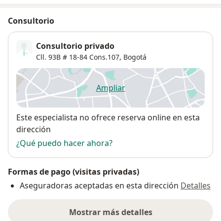
Consultorio
Consultorio privado
Cll. 93B # 18-84 Cons.107,
Bogotá
Ampliar
se abre en una nueva pestañ
Disponibilidad
Este especialista no ofrece reserva online en esta
dirección
¿Qué puedo hacer ahora?
Formas de pago (visitas privadas)
Aseguradoras aceptadas en esta dirección
Detalles
Mostrar más detalles
sobre la dirección