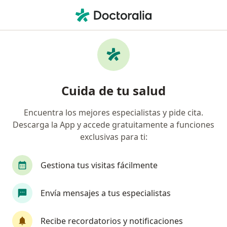
Men
Nefrólogo • Engativá, Bogotá, Cundinamarca
Filtros
Seguro
Mapa
Nefrólogos en Engativá, Bogotá
Cuida de tu salud
Encuentra los mejores especialistas y pide cita.
¿Cuál es tu compañía aseguradora?
Descarga la App y accede gratuitamente a funciones
Compañía De Medicina Prepagada Colsanitas S.A.
exclusivas para ti:
Gestiona tus visitas fácilmente
Envía mensajes a tus especialistas
Recibe recordatorios y notificaciones