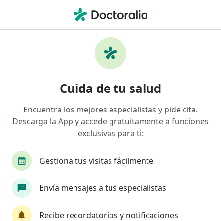
Men
Nefrólogo • Chapinero, Bogotá, Cundinamarca
Filtros
Seguro
Mapa
Nefrólogos en Chapinero, Bogotá
Cuida de tu salud
Encuentra los mejores especialistas y pide cita.
¿Cuál es tu compañía aseguradora?
Descarga la App y accede gratuitamente a funciones
Compañía De Medicina Prepagada Colsanitas S.A.
exclusivas para ti:
Gestiona tus visitas fácilmente
Envía mensajes a tus especialistas
Recibe recordatorios y notificaciones