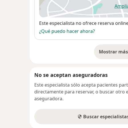
Ampli
se
Disponibilidad
Este especialista no ofrece reserva onlin
¿Qué puedo hacer ahora?
Mostrar más 
so
No se aceptan aseguradoras
Este especialista sólo acepta pacientes par
directamente para reservar, o buscar otro 
aseguradora.
Buscar especialist