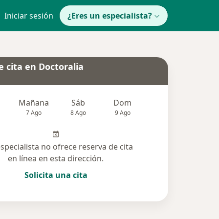
Iniciar sesión
¿Eres un especialista?
 cita en Doctoralia
Mañana
Sáb
Dom
Lun
Mar
7 Ago
8 Ago
9 Ago
10 Ago
11 Ag
especialista no ofrece reserva de cita
en línea en esta dirección.
Solicita una cita