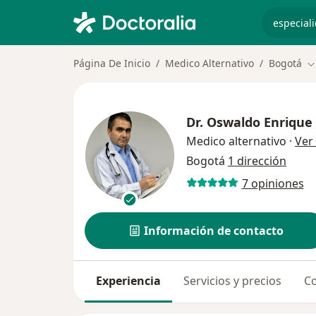
especiali
Página De Inicio
Medico Alternativo
Bogotá
C
Dr.
Oswaldo Enrique
Medico alternativo
·
Ver
Bogotá
1 dirección
7 opiniones
Información de contacto
Experiencia
Servicios y precios
Co