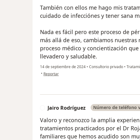
También con ellos me hago mis tratam
cuidado de infecciónes y tener sana mi
Nada es fácil pero este proceso de pé
más allá de eso, cambiamos nuestras 
proceso médico y concientización que 
llevadero y saludable.
14 de septiembre de 2024
•
Consultorio privado
•
Tratami
en opinión del usuario Juan Lucio
•
Reportar
Jairo Rodríguez
Número de teléfono v
J
Valoro y reconozco la amplia experienc
tratamientos practicados por el Dr Roj
familiares que hemos acudido son muy 