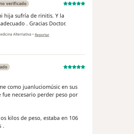
no verificado
ija sufría de rinitis. Y la
 adecuado . Gracias Doctor.
en opinión del usuario Sandra Hernández
edicina Alternativa
•
Reportar
cado
me como juanluciomúsic en sus
e fue necesario perder peso por
os kilos de peso, estaba en 106
 .