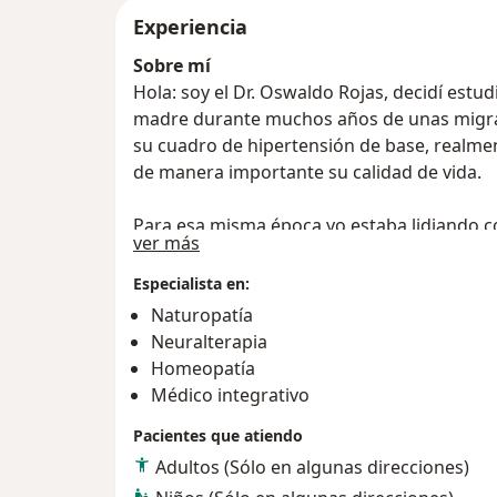
Experiencia
Sobre mí
Hola: soy el Dr. Oswaldo Rojas, decidí estu
madre durante muchos años de unas migr
su cuadro de hipertensión de base, realme
de manera importante su calidad de vida.
Para esa misma época yo estaba lidiando con
Acerca de mí
ver más
emocionales que ocasiona un acné que ven
A pesar de que los tratamientos que recibí
Especialista en:
por la ciencia médica ninguno de los dos v
Naturopatía
mejoría.
Neuralterapia
Homeopatía
En busca de mejores resultados para mi ma
Médico integrativo
de medicina natural el cual llamo poderosa
Pacientes que atiendo
los conceptos allí aprendidos la salud de 
forma importante y sin recaídas.
Adultos (Sólo en algunas direcciones)