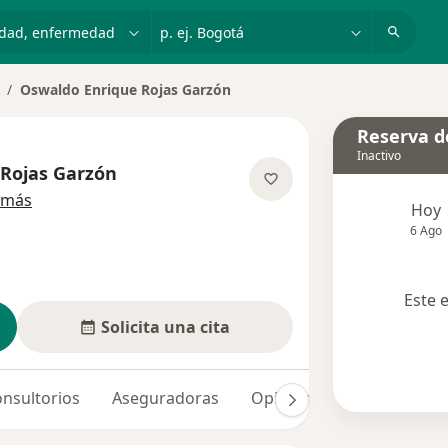
dad, enfermedad o nombre
p. ej. Bogotá
Oswaldo Enrique Rojas Garzón
ambiar de ciudad
Reserva de
Inactivo
 Rojas Garzón
sobre las especializaciones
 más
Hoy
6 Ago
Este 
Solicita una cita
nsultorios
Aseguradoras
Opiniones (7)