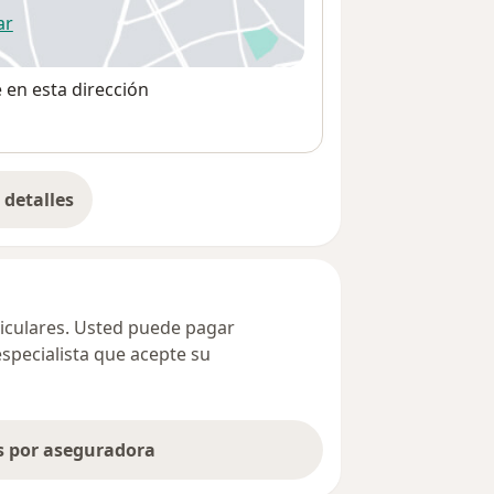
ar
 abre en una nueva pestaña
e en esta dirección
detalles
bre la dirección
ticulares. Usted puede pagar
especialista que acepte su
as por aseguradora