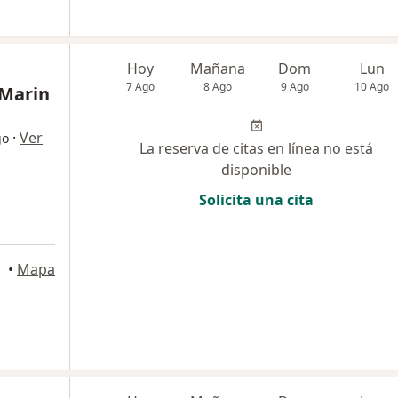
Hoy
Mañana
Dom
Lun
7 Ago
8 Ago
9 Ago
10 Ago
 Marin
·
Ver
go
La reserva de citas en línea no está
disponible
Solicita una cita
•
Mapa