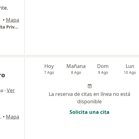
nte.
•
Mapa
Centro Internacional de Especialistas Consulta Privada
Hoy
Mañana
Dom
Lun
7 Ago
8 Ago
9 Ago
10 Ago
ro
·
Ver
go
La reserva de citas en línea no está
disponible
Solicita una cita
inica Fosunab, Floridablanca
•
Mapa