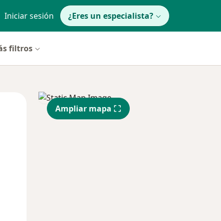
Iniciar sesión
¿Eres un especialista?
s filtros
Mar
Mié
Jue
Ampliar mapa
11 Ago
12 Ago
13 Ago