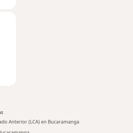
Mar
Mié
Jue
11 Ago
12 Ago
13 Ago
as
ado Anterior (LCA) en Bucaramanga
 Bucaramanga