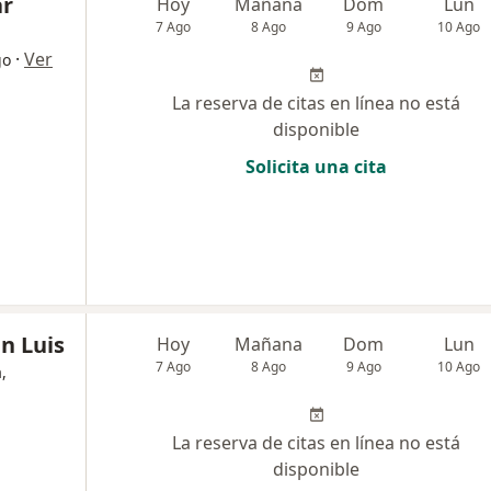
ar
Hoy
Mañana
Dom
Lun
7 Ago
8 Ago
9 Ago
10 Ago
·
Ver
go
La reserva de citas en línea no está
disponible
Solicita una cita
n Luis
Hoy
Mañana
Dom
Lun
7 Ago
8 Ago
9 Ago
10 Ago
,
La reserva de citas en línea no está
disponible