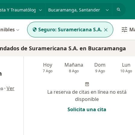
dad, enfermedad o nombre
p. ej. Bogotá
nibles
Seguro:
Suramericana S.A.
Má
endados de Suramericana S.A. en Bucaramanga
Hoy
Mañana
Dom
Lun
7 Ago
8 Ago
9 Ago
10 Ago
n
·
Ver
go
La reserva de citas en línea no está
disponible
Solicita una cita