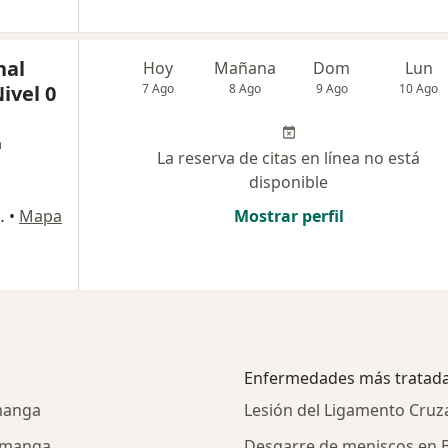
nal
Hoy
Mañana
Dom
Lun
Nivel 0
7 Ago
8 Ago
9 Ago
10 Ago
a
La reserva de citas en línea no está
disponible
rio 4 , Floridablanca
•
Mapa
Mostrar perfil
Enfermedades más tratad
manga
Lesión del Ligamento Cruz
ramanga
Desgarre de meniscos en