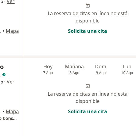
·
Ver
go
La reserva de citas en línea no está
disponible
onsultorio 817N, Bucaramanga
•
Mapa
Solicita una cita
ro
Hoy
Mañana
Dom
Lun
z
7 Ago
8 Ago
9 Ago
10 Ago
·
Ver
go
La reserva de citas en línea no está
disponible
rio 4 , Floridablanca
•
Mapa
Solicita una cita
Foscal Internacional Calle 157 # 20-95 Nivel 0 Consultorio 4