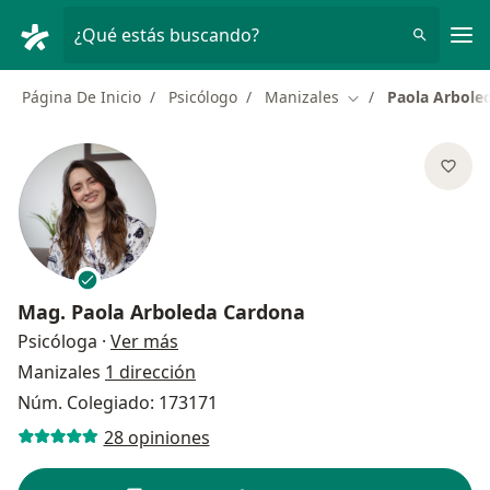
Men
¿Qué estás buscando?
Página De Inicio
Psicólogo
Manizales
Paola Arbole
Cambiar de ciudad
Mag.
Paola Arboleda Cardona
sobre las especializaciones
Psicóloga
·
Ver más
Manizales
1 dirección
Núm. Colegiado: 173171
28 opiniones