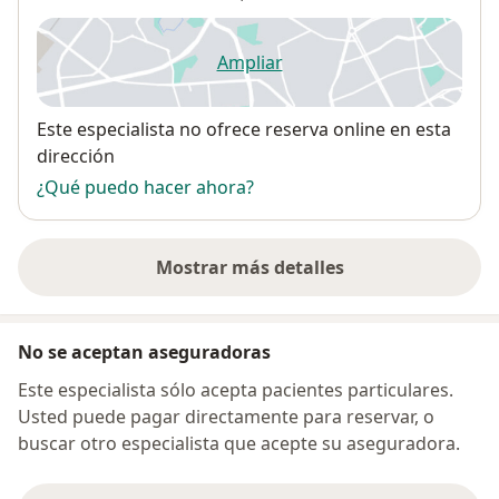
Ampliar
se abre en una nueva pestañ
Disponibilidad
Este especialista no ofrece reserva online en esta
dirección
¿Qué puedo hacer ahora?
Mostrar más detalles
sobre la dirección
No se aceptan aseguradoras
Este especialista sólo acepta pacientes particulares.
Usted puede pagar directamente para reservar, o
buscar otro especialista que acepte su aseguradora.