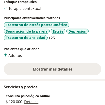
un grupo de profesionales dedicadas al cuidado de la
Enfoque terapéutico
salud mental y el bienestar emocional.
Terapia contextual
Principales enfermedades tratadas
Trastorno de estrés postraumático
Separación de la pareja
Estrés
Depresión
a11y_sr_more_diseases
Trastorno de ansiedad
+25
Pacientes que atiendo
Adultos
Mostrar más detalles
sobre la experiencia
Servicios y precios
Consulta psicológica online
$ 120.000
Detalles