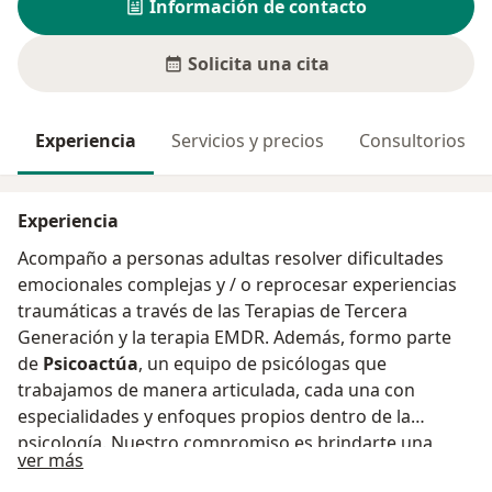
Información de contacto
Solicita una cita
Experiencia
Servicios y precios
Consultorios
Experiencia
Acompaño a personas adultas resolver dificultades
emocionales complejas y / o reprocesar experiencias
traumáticas a través de las Terapias de Tercera
Generación y la terapia EMDR. Además, formo parte
de
Psicoactúa
, un equipo de psicólogas que
trabajamos de manera articulada, cada una con
especialidades y enfoques propios dentro de la
psicología. Nuestro compromiso es brindarte una
Acerca de mí
ver más
experiencia terapéutica de calidad, con el respaldo de