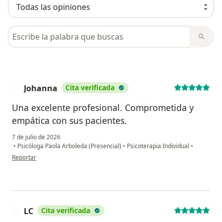
Busca en opiniones
Johanna
Cita verificada
J
Una excelente profesional. Comprometida y
empática con sus pacientes.
7 de julio de 2026
•
Psicóloga Paola Arboleda (Presencial)
•
Psicoterapia Individual
•
en opinión del usuario Johanna
Reportar
LC
Cita verificada
L