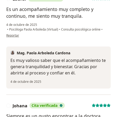
Es un acompañamiento muy completo y
continuo, me siento muy tranquila.
4 de octubre de 2025
•
Psicóloga Paola Arboleda (Virtual)
•
Consulta psicológica online
•
en opinión del usuario Laura.
Reportar
Mag. Paola Arboleda Cardona
Es muy valioso saber que el acompañamiento te
genera tranquilidad y bienestar. Gracias por
abrirte al proceso y confiar en él.
4 de octubre de 2025
Johana
Cita verificada
J
Siempre es un gusto encontrar a la doctora